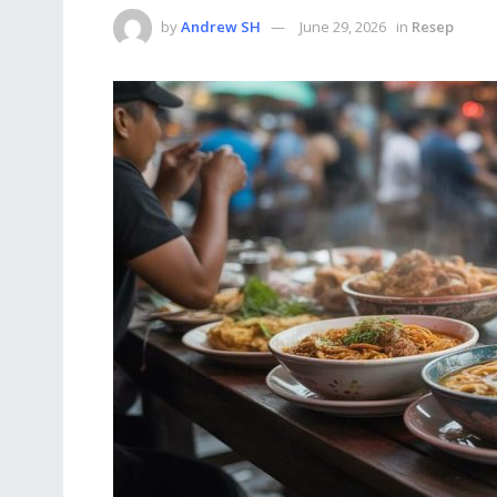
by
Andrew SH
June 29, 2026
in
Resep