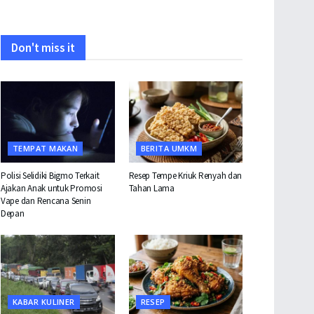
Don't miss it
TEMPAT MAKAN
BERITA UMKM
Polisi Selidiki Bigmo Terkait
Resep Tempe Kriuk Renyah dan
Ajakan Anak untuk Promosi
Tahan Lama
Vape dan Rencana Senin
Depan
KABAR KULINER
RESEP