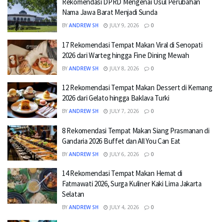
Rekomendasi DPRD Mengenai Usul Perubahan
Nama Jawa Barat Menjadi Sunda
BY
ANDREW SH
JULY 9, 2026
0
17 Rekomendasi Tempat Makan Viral di Senopati
2026 dari Warteg hingga Fine Dining Mewah
BY
ANDREW SH
JULY 8, 2026
0
12 Rekomendasi Tempat Makan Dessert di Kemang
2026 dari Gelato hingga Baklava Turki
BY
ANDREW SH
JULY 7, 2026
0
8 Rekomendasi Tempat Makan Siang Prasmanan di
Gandaria 2026 Buffet dan All You Can Eat
BY
ANDREW SH
JULY 6, 2026
0
14 Rekomendasi Tempat Makan Hemat di
Fatmawati 2026, Surga Kuliner Kaki Lima Jakarta
Selatan
BY
ANDREW SH
JULY 4, 2026
0