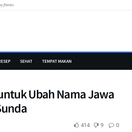
uy JNews
RESEP
SEHAT
TEMPAT MAKAN
untuk Ubah Nama Jawa
 Sunda
414
9
0