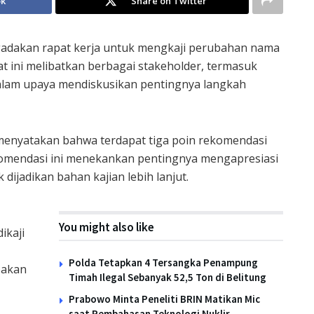
ok
Share on Twitter
gadakan rapat kerja untuk mengkaji perubahan nama
at ini melibatkan berbagai stakeholder, termasuk
alam upaya mendiskusikan pentingnya langkah
 menyatakan bahwa terdapat tiga poin rekomendasi
ekomendasi ini menekankan pentingnya mengapresiasi
ijadikan bahan kajian lebih lanjut.
You might also like
ikaji
Polda Tetapkan 4 Tersangka Penampung
pakan
Timah Ilegal Sebanyak 52,5 Ton di Belitung
Prabowo Minta Peneliti BRIN Matikan Mic
saat Pembahasan Teknologi Nuklir