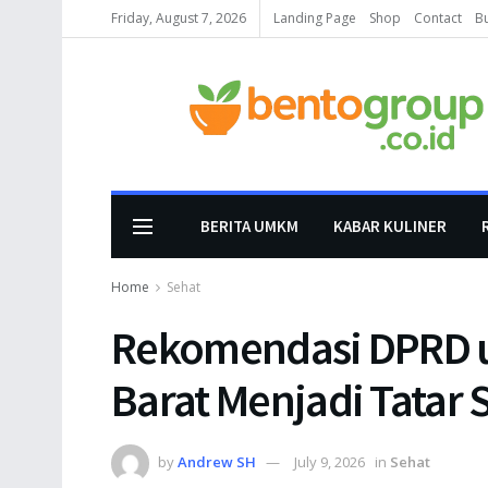
Friday, August 7, 2026
Landing Page
Shop
Contact
B
BERITA UMKM
KABAR KULINER
Home
Sehat
Rekomendasi DPRD 
Barat Menjadi Tatar
by
Andrew SH
July 9, 2026
in
Sehat