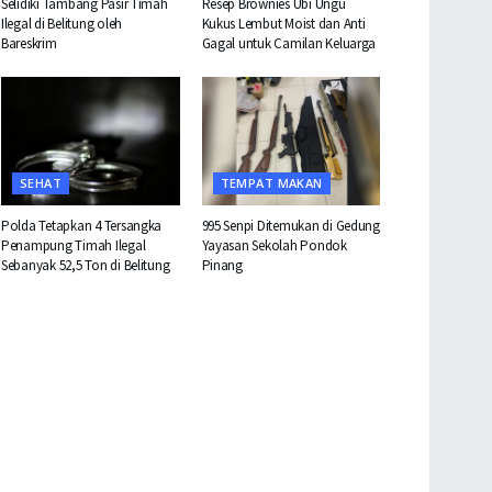
Selidiki Tambang Pasir Timah
Resep Brownies Ubi Ungu
Ilegal di Belitung oleh
Kukus Lembut Moist dan Anti
Bareskrim
Gagal untuk Camilan Keluarga
SEHAT
TEMPAT MAKAN
Polda Tetapkan 4 Tersangka
995 Senpi Ditemukan di Gedung
Penampung Timah Ilegal
Yayasan Sekolah Pondok
Sebanyak 52,5 Ton di Belitung
Pinang