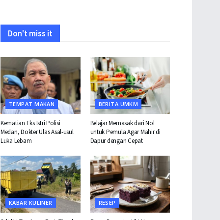
Don't miss it
TEMPAT MAKAN
BERITA UMKM
Kematian Eks Istri Polisi
Belajar Memasak dari Nol
Medan, Dokter Ulas Asal-usul
untuk Pemula Agar Mahir di
Luka Lebam
Dapur dengan Cepat
KABAR KULINER
RESEP