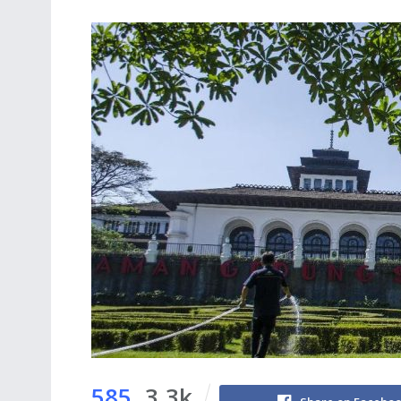
585
3.3k