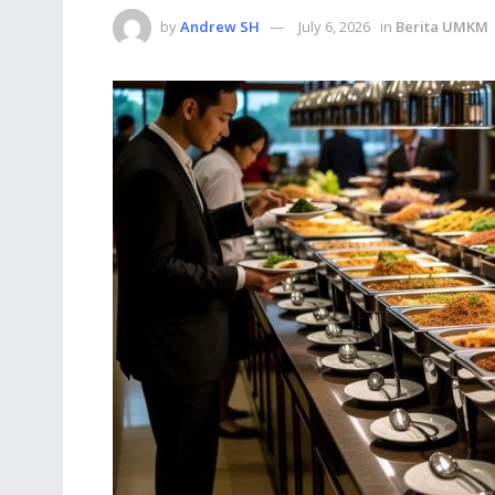
by
Andrew SH
July 6, 2026
in
Berita UMKM