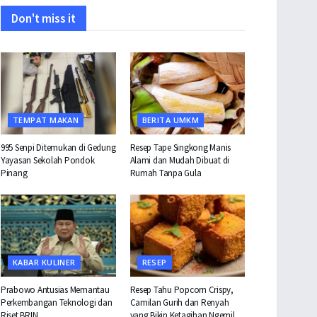
Don't miss it
TEMPAT MAKAN
BERITA UMKM
995 Senpi Ditemukan di Gedung
Resep Tape Singkong Manis
Yayasan Sekolah Pondok
Alami dan Mudah Dibuat di
Pinang
Rumah Tanpa Gula
KABAR KULINER
RESEP
Prabowo Antusias Memantau
Resep Tahu Popcorn Crispy,
Perkembangan Teknologi dan
Camilan Gurih dan Renyah
Riset BRIN
yang Bikin Ketagihan Ngemil