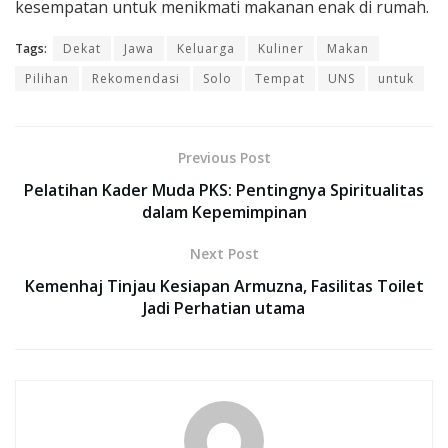
kesempatan untuk menikmati makanan enak di rumah.
Tags:
Dekat
Jawa
Keluarga
Kuliner
Makan
Pilihan
Rekomendasi
Solo
Tempat
UNS
untuk
Previous Post
Pelatihan Kader Muda PKS: Pentingnya Spiritualitas
dalam Kepemimpinan
Next Post
Kemenhaj Tinjau Kesiapan Armuzna, Fasilitas Toilet
Jadi Perhatian utama