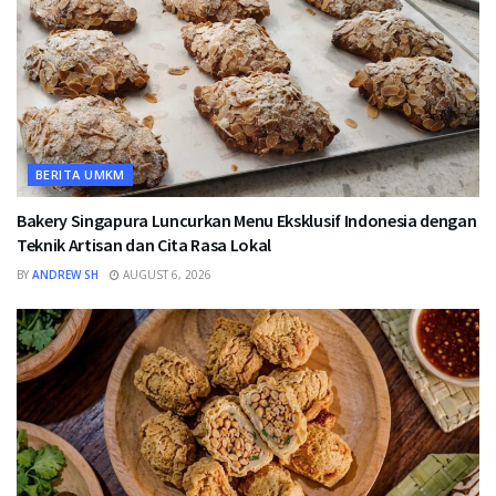
BERITA UMKM
Bakery Singapura Luncurkan Menu Eksklusif Indonesia dengan
Teknik Artisan dan Cita Rasa Lokal
BY
ANDREW SH
AUGUST 6, 2026