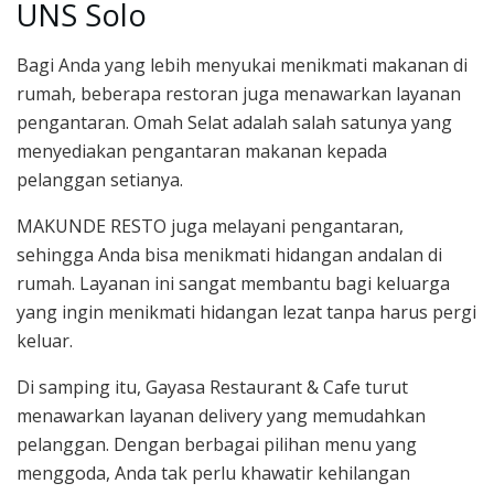
UNS Solo
Bagi Anda yang lebih menyukai menikmati makanan di
rumah, beberapa restoran juga menawarkan layanan
pengantaran. Omah Selat adalah salah satunya yang
menyediakan pengantaran makanan kepada
pelanggan setianya.
MAKUNDE RESTO juga melayani pengantaran,
sehingga Anda bisa menikmati hidangan andalan di
rumah. Layanan ini sangat membantu bagi keluarga
yang ingin menikmati hidangan lezat tanpa harus pergi
keluar.
Di samping itu, Gayasa Restaurant & Cafe turut
menawarkan layanan delivery yang memudahkan
pelanggan. Dengan berbagai pilihan menu yang
menggoda, Anda tak perlu khawatir kehilangan