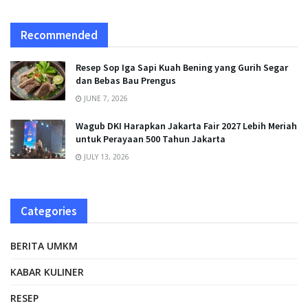
Recommended
Resep Sop Iga Sapi Kuah Bening yang Gurih Segar
dan Bebas Bau Prengus
JUNE 7, 2026
Wagub DKI Harapkan Jakarta Fair 2027 Lebih Meriah
untuk Perayaan 500 Tahun Jakarta
JULY 13, 2026
Categories
BERITA UMKM
KABAR KULINER
RESEP