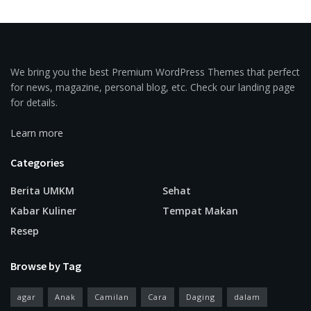
We bring you the best Premium WordPress Themes that perfect
for news, magazine, personal blog, etc. Check our landing page
for details.
Learn more
Categories
Berita UMKM
Sehat
Kabar Kuliner
Tempat Makan
Resep
Browse by Tag
agar
Anak
Camilan
Cara
Daging
dalam