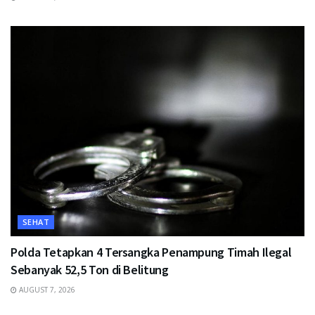
SEHAT
Polda Tetapkan 4 Tersangka Penampung Timah Ilegal
Sebanyak 52,5 Ton di Belitung
AUGUST 7, 2026