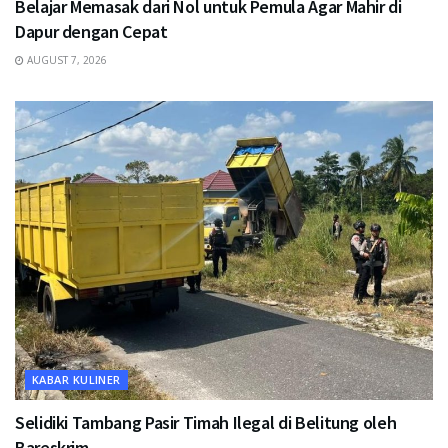
Belajar Memasak dari Nol untuk Pemula Agar Mahir di
Dapur dengan Cepat
AUGUST 7, 2026
KABAR KULINER
Selidiki Tambang Pasir Timah Ilegal di Belitung oleh
Bareskrim