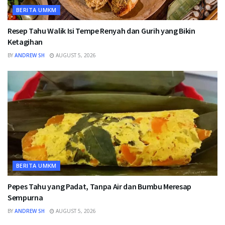
BERITA UMKM
Resep Tahu Walik Isi Tempe Renyah dan Gurih yang Bikin
Ketagihan
BY
ANDREW SH
AUGUST 5, 2026
BERITA UMKM
Pepes Tahu yang Padat, Tanpa Air dan Bumbu Meresap
Sempurna
BY
ANDREW SH
AUGUST 5, 2026