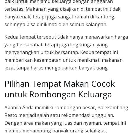
baik untuk menjamu keluarga dengan anggaran
terbatas. Makanan yang disajikan di tempat ini tidak
hanya enak, tetapi juga sangat ramah di kantong,
sehingga bisa dinikmati oleh semua kalangan.
Kedua tempat tersebut tidak hanya menawarkan harga
yang bersahabat, tetapi juga lingkungan yang
menyenangkan untuk bersantap. Kedua tempat ini
memberikan kesempatan untuk menikmati makanan
lezat tanpa harus mengeluarkan banyak uang.
Pilihan Tempat Makan Cocok
untuk Rombongan Keluarga
Apabila Anda memiliki rombongan besar, Balekambang
Resto menjadi salah satu rekomendasi unggulan.
Dengan area makan yang luas dan nyaman, tempat ini
mampu menampung banyak orang sekaligus,