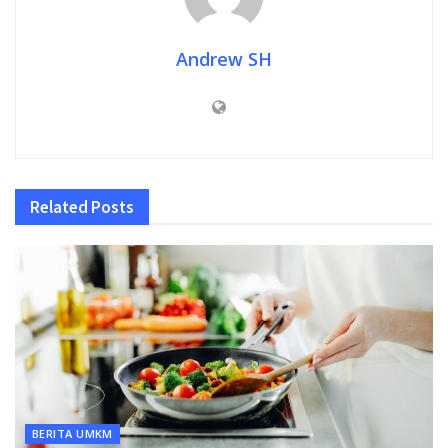
Andrew SH
Related
Posts
BERITA UMKM