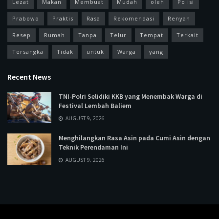
Lezat
Makan
Membuat
Mudah
oleh
Polisi
Prabowo
Praktis
Rasa
Rekomendasi
Renyah
Resep
Rumah
Tanpa
Telur
Tempat
Terkait
Tersangka
Tidak
untuk
Warga
yang
Recent News
TNI-Polri Selidiki KKB yang Menembak Warga di
Festival Lembah Baliem
AUGUST 9, 2026
Menghilangkan Rasa Asin pada Cumi Asin dengan
Teknik Perendaman Ini
AUGUST 9, 2026