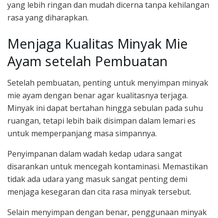
yang lebih ringan dan mudah dicerna tanpa kehilangan
rasa yang diharapkan.
Menjaga Kualitas Minyak Mie
Ayam setelah Pembuatan
Setelah pembuatan, penting untuk menyimpan minyak
mie ayam dengan benar agar kualitasnya terjaga.
Minyak ini dapat bertahan hingga sebulan pada suhu
ruangan, tetapi lebih baik disimpan dalam lemari es
untuk memperpanjang masa simpannya.
Penyimpanan dalam wadah kedap udara sangat
disarankan untuk mencegah kontaminasi. Memastikan
tidak ada udara yang masuk sangat penting demi
menjaga kesegaran dan cita rasa minyak tersebut.
Selain menyimpan dengan benar, penggunaan minyak