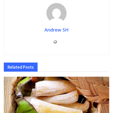
Andrew SH
Related
Posts