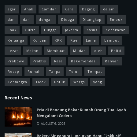
agar
Anak
Camilan
Cara
Daging
dalam
dan
dari
dengan
Diduga
Ditangkap
Empuk
Enak
Gurih
Hingga
Jakarta
Kasus
Kebakaran
Keluarga
Korban
KPK
Kue
Lama
Lembut
Lezat
Makan
Membuat
Mudah
oleh
Polisi
Prabowo
Praktis
Rasa
Rekomendasi
Renyah
Resep
Rumah
Tanpa
Telur
Tempat
Tersangka
Tidak
untuk
Warga
yang
Recent News
Pria di Bandung Bakar Rumah Orang Tua, Ayah
Mengalami Cedera
AUGUST 6, 2026
Bakery Singapura Luncurkan Menu Eksklusif