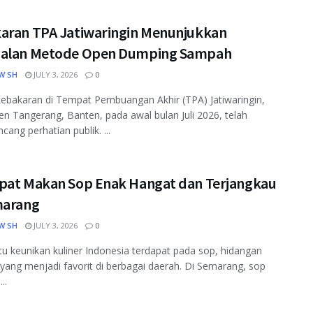
aran TPA Jatiwaringin Menunjukkan
alan Metode Open Dumping Sampah
W SH
JULY 3, 2026
0
kebakaran di Tempat Pembuangan Akhir (TPA) Jatiwaringin,
n Tangerang, Banten, pada awal bulan Juli 2026, telah
ang perhatian publik. ...
pat Makan Sop Enak Hangat dan Terjangkau
marang
W SH
JULY 3, 2026
0
tu keunikan kuliner Indonesia terdapat pada sop, hidangan
yang menjadi favorit di berbagai daerah. Di Semarang, sop
..