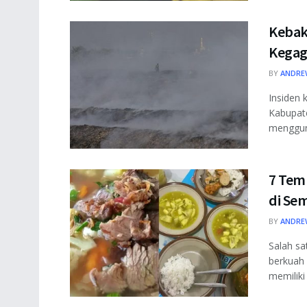
Kebak
Kegag
BY
ANDRE
Insiden 
Kabupate
menggunc
7 Tem
di Se
BY
ANDRE
Salah sa
berkuah 
memiliki .