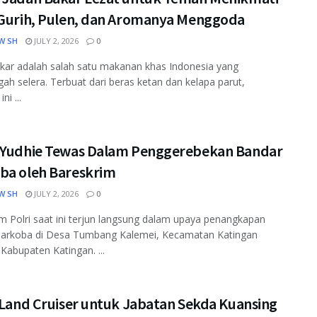
 Gurih, Pulen, dan Aromanya Menggoda
W SH
JULY 2, 2026
0
kar adalah salah satu makanan khas Indonesia yang
h selera. Terbuat dari beras ketan dan kelapa parut,
ni ...
 Yudhie Tewas Dalam Penggerebekan Bandar
ba oleh Bareskrim
W SH
JULY 2, 2026
0
m Polri saat ini terjun langsung dalam upaya penangkapan
narkoba di Desa Tumbang Kalemei, Kecamatan Katingan
Kabupaten Katingan. ...
 Land Cruiser untuk Jabatan Sekda Kuansing