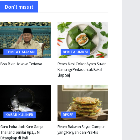
Don't miss it
TEMPAT MAKAN
BERITA UMKM
Bisa Bikin Jokowi Tertawa
Resep Nasi Cokot Ayam Suwir
Kemangi Pedas untuk Bekal
Siap Saji
KABAR KULINER
RESEP
Guru India Jadi Kurir Ganja
Resep Bakwan Sayur Campur
Thailand Senilai Rp1,5 M
yang Renyah dan Praktis
Ditangkap di Bali