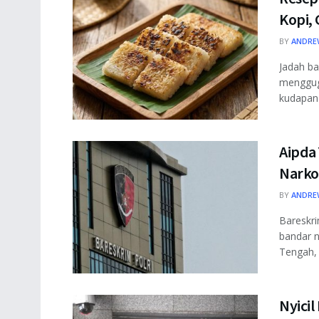
Kopi,
BY
ANDRE
Jadah ba
mengguga
kudapan i
Aipda
Narko
BY
ANDRE
Bareskri
bandar 
Tengah, 
Nyicil