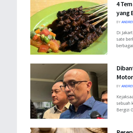
4 Tem
yang 
BY
ANDRE
Di Jakar
sate ber
berbagai 
Diban
Motor 
BY
ANDRE
Kejaksa
sebuah 
Bergizi Gr
Resep