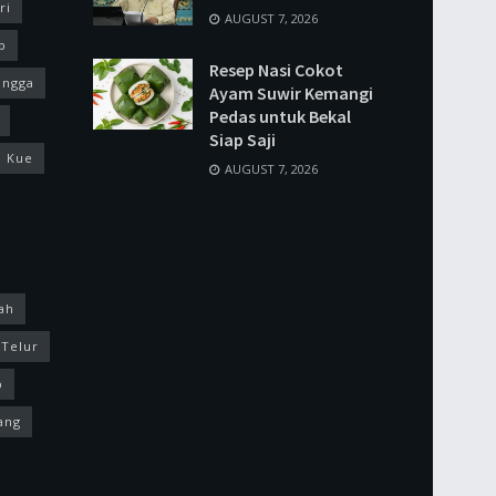
ri
AUGUST 7, 2026
p
Resep Nasi Cokot
ingga
Ayam Suwir Kemangi
Pedas untuk Bekal
Siap Saji
Kue
AUGUST 7, 2026
ah
Telur
p
ang