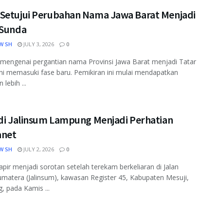
Setujui Perubahan Nama Jawa Barat Menjadi
 Sunda
W SH
JULY 3, 2026
0
mengenai pergantian nama Provinsi Jawa Barat menjadi Tatar
ni memasuki fase baru. Pemikiran ini mulai mendapatkan
lebih ...
 di Jalinsum Lampung Menjadi Perhatian
net
W SH
JULY 2, 2026
0
apir menjadi sorotan setelah terekam berkeliaran di Jalan
umatera (Jalinsum), kawasan Register 45, Kabupaten Mesuji,
 pada Kamis ...