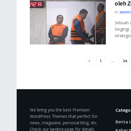
oleh 
BY
ANDRE
Sebuah 
Singingi
strategis.
1
…
34
We bring you the best Premium
Catego
WordPress Themes that perfect for
Berita
news, magazine, personal blog, etc.
Check our landing page for details.
Kabar K