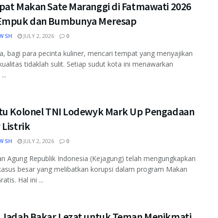
pat Makan Sate Maranggi di Fatmawati 2026
Empuk dan Bumbunya Meresap
W SH
JULY 2, 2026
0
ta, bagi para pecinta kuliner, mencari tempat yang menyajikan
kualitas tidaklah sulit. Setiap sudut kota ini menawarkan
...
tu Kolonel TNI Lodewyk Mark Up Pengadaan
Listrik
W SH
JULY 2, 2026
0
an Agung Republik Indonesia (Kejagung) telah mengungkapkan
kasus besar yang melibatkan korupsi dalam program Makan
atis. Hal ini ...
 Jadah Bakar Lezat untuk Teman Menikmati