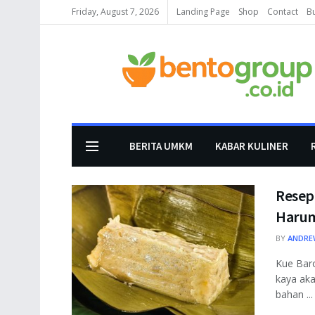
Friday, August 7, 2026
Landing Page
Shop
Contact
B
BERITA UMKM
KABAR KULINER
Resep
Harum
BY
ANDRE
Kue Baro
kaya aka
bahan ...