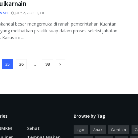
Zulkarnain
W SH
JULY 2, 2026
0
skandal besar mengemuka di ranah pemerintahan Kuantan
, yang melibatkan praktik suap dalam proses seleksi jabatan
 Kasus ini ...
35
36
…
98
ries
Browse by Tag
 UMKM
Sehat
agar
Anak
Camilan
C
uliner
Tempat Makan