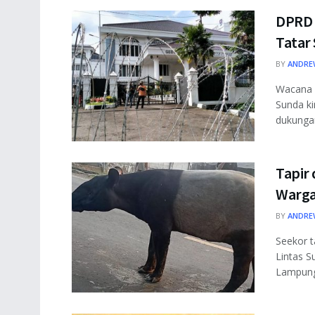
DPRD 
Tatar
BY
ANDRE
Wacana 
Sunda ki
dukungan 
Tapir
Warga
BY
ANDRE
Seekor t
Lintas S
Lampung,