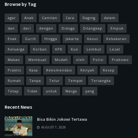
Browse by Tag
agar
Anak
Camilan
Cara
Daging
dalam
dan
dari
dengan
Diduga
Ditangkap
Empuk
Enak
Gurih
Hingga
Jakarta
Kasus
Kebakaran
Keluarga
Korban
KPK
Kue
Lembut
Lezat
Makan
Membuat
Mudah
oleh
Polisi
Prabowo
Praktis
Rasa
Rekomendasi
Renyah
Resep
Rumah
Tanpa
Telur
Tempat
Tersangka
Tetap
Tidak
untuk
Warga
yang
Recent News
Bisa Bikin Jokowi Tertawa
AUGUST 7, 2026