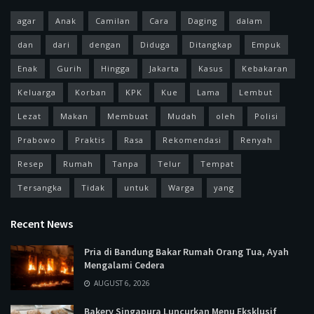
agar
Anak
Camilan
Cara
Daging
dalam
dan
dari
dengan
Diduga
Ditangkap
Empuk
Enak
Gurih
Hingga
Jakarta
Kasus
Kebakaran
Keluarga
Korban
KPK
Kue
Lama
Lembut
Lezat
Makan
Membuat
Mudah
oleh
Polisi
Prabowo
Praktis
Rasa
Rekomendasi
Renyah
Resep
Rumah
Tanpa
Telur
Tempat
Tersangka
Tidak
untuk
Warga
yang
Recent News
Pria di Bandung Bakar Rumah Orang Tua, Ayah
Mengalami Cedera
AUGUST 6, 2026
Bakery Singapura Luncurkan Menu Eksklusif