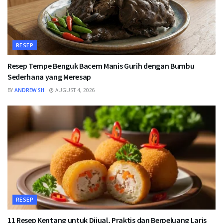
RESEP
Resep Tempe Benguk Bacem Manis Gurih dengan Bumbu
Sederhana yang Meresap
BY
ANDREW SH
AUGUST 4, 2026
RESEP
11 Resep Kentang untuk Dijual, Praktis dan Berpeluang Laris