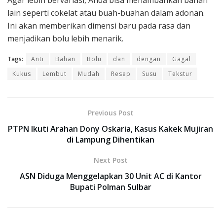
Agar lebih bervariasi, Anda bisa menambahkan bahan
lain seperti cokelat atau buah-buahan dalam adonan.
Ini akan memberikan dimensi baru pada rasa dan
menjadikan bolu lebih menarik.
Tags:
Anti
Bahan
Bolu
dan
dengan
Gagal
Kukus
Lembut
Mudah
Resep
Susu
Tekstur
Previous Post
PTPN Ikuti Arahan Dony Oskaria, Kasus Kakek Mujiran
di Lampung Dihentikan
Next Post
ASN Diduga Menggelapkan 30 Unit AC di Kantor
Bupati Polman Sulbar