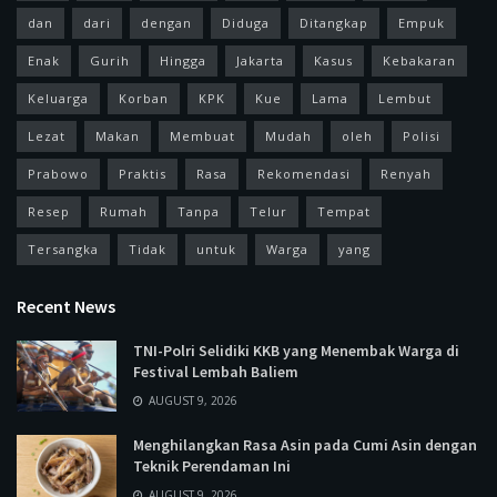
dan
dari
dengan
Diduga
Ditangkap
Empuk
Enak
Gurih
Hingga
Jakarta
Kasus
Kebakaran
Keluarga
Korban
KPK
Kue
Lama
Lembut
Lezat
Makan
Membuat
Mudah
oleh
Polisi
Prabowo
Praktis
Rasa
Rekomendasi
Renyah
Resep
Rumah
Tanpa
Telur
Tempat
Tersangka
Tidak
untuk
Warga
yang
Recent News
TNI-Polri Selidiki KKB yang Menembak Warga di
Festival Lembah Baliem
AUGUST 9, 2026
Menghilangkan Rasa Asin pada Cumi Asin dengan
Teknik Perendaman Ini
AUGUST 9, 2026