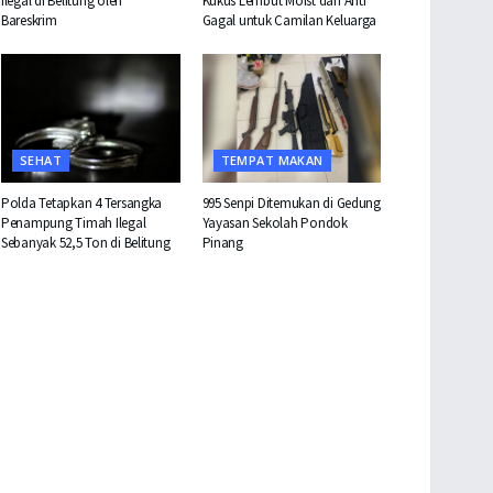
Ilegal di Belitung oleh
Kukus Lembut Moist dan Anti
Bareskrim
Gagal untuk Camilan Keluarga
SEHAT
TEMPAT MAKAN
Polda Tetapkan 4 Tersangka
995 Senpi Ditemukan di Gedung
Penampung Timah Ilegal
Yayasan Sekolah Pondok
Sebanyak 52,5 Ton di Belitung
Pinang