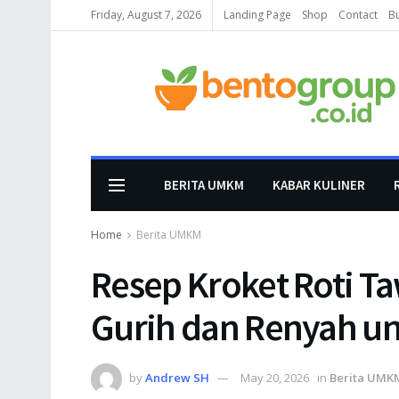
Friday, August 7, 2026
Landing Page
Shop
Contact
B
BERITA UMKM
KABAR KULINER
Home
Berita UMKM
Resep Kroket Roti Ta
Gurih dan Renyah un
by
Andrew SH
May 20, 2026
in
Berita UMK