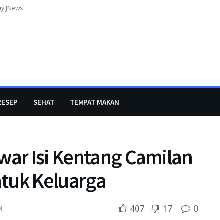
uy JNews
RESEP
SEHAT
TEMPAT MAKAN
war Isi Kentang Camilan
tuk Keluarga
407
17
0
M