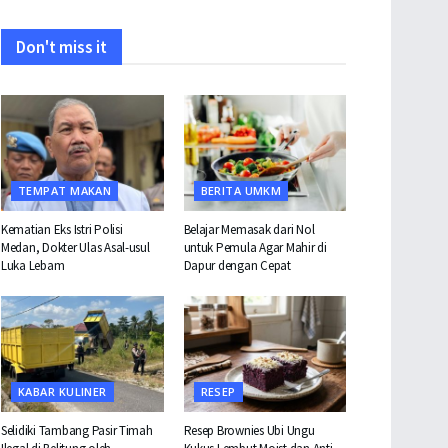
Don't miss it
TEMPAT MAKAN
BERITA UMKM
Kematian Eks Istri Polisi
Belajar Memasak dari Nol
Medan, Dokter Ulas Asal-usul
untuk Pemula Agar Mahir di
Luka Lebam
Dapur dengan Cepat
KABAR KULINER
RESEP
Selidiki Tambang Pasir Timah
Resep Brownies Ubi Ungu