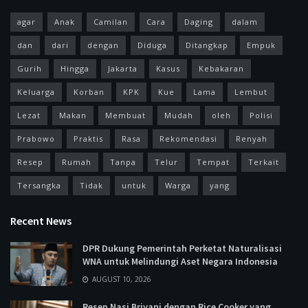
agar
Anak
Camilan
Cara
Daging
dalam
dan
dari
dengan
Diduga
Ditangkap
Empuk
Gurih
Hingga
Jakarta
Kasus
Kebakaran
Keluarga
Korban
KPK
Kue
Lama
Lembut
Lezat
Makan
Membuat
Mudah
oleh
Polisi
Prabowo
Praktis
Rasa
Rekomendasi
Renyah
Resep
Rumah
Tanpa
Telur
Tempat
Terkait
Tersangka
Tidak
untuk
Warga
yang
Recent News
DPR Dukung Pemerintah Perketat Naturalisasi
WNA untuk Melindungi Aset Negara Indonesia
AUGUST 10, 2026
Resep Nasi Briyani dengan Rice Cooker yang