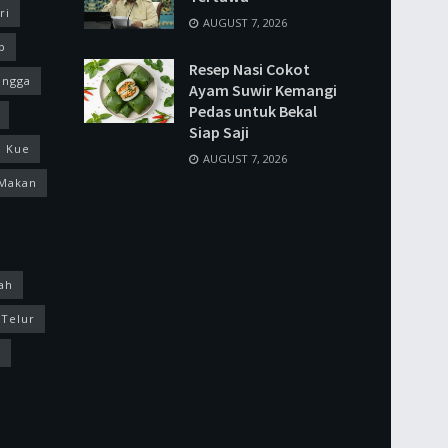
ri
AUGUST 7, 2026
p
Resep Nasi Cokot
ingga
Ayam Suwir Kemangi
Pedas untuk Bekal
Siap Saji
Kue
AUGUST 7, 2026
Makan
ah
Telur
k