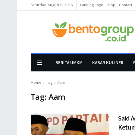
Saturday, August 8, 2026
Landing Page
Shop
Contact
BERITA UMKM
KABAR KULINER
Home
Tag
Aam
Tag:
Aam
Said A
Ketum