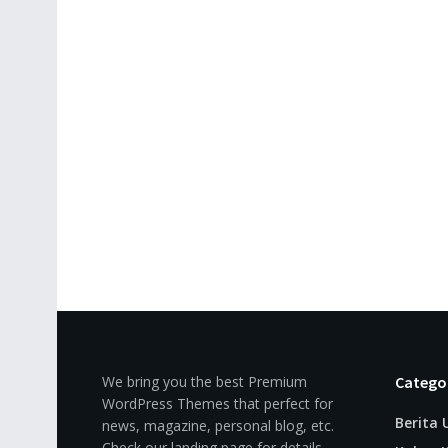
We bring you the best Premium
Catego
WordPress Themes that perfect for
Berita
news, magazine, personal blog, etc.
Check our landing page for details.