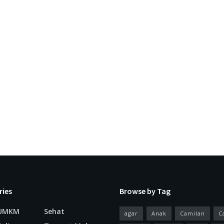
ries
Browse by Tag
 UMKM
Sehat
agar
Anak
Camilan
C