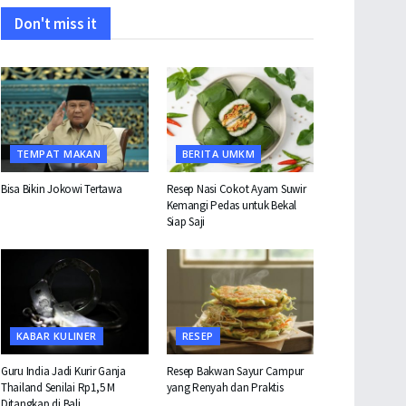
Don't miss it
TEMPAT MAKAN
BERITA UMKM
Bisa Bikin Jokowi Tertawa
Resep Nasi Cokot Ayam Suwir
Kemangi Pedas untuk Bekal
Siap Saji
KABAR KULINER
RESEP
Guru India Jadi Kurir Ganja
Resep Bakwan Sayur Campur
Thailand Senilai Rp1,5 M
yang Renyah dan Praktis
Ditangkap di Bali