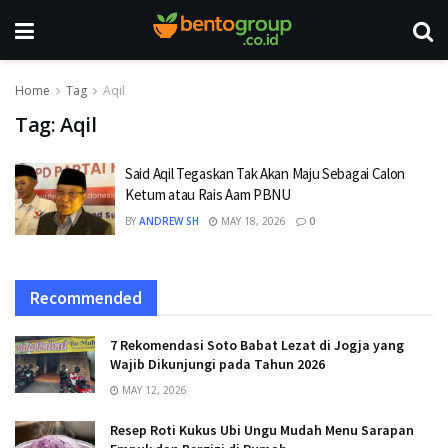
Home
Tag
Aqil
Tag:
Aqil
Said Aqil Tegaskan Tak Akan Maju Sebagai Calon
Ketum atau Rais Aam PBNU
BY
ANDREW SH
MAY 18, 2026
0
Recommended
7 Rekomendasi Soto Babat Lezat di Jogja yang
Wajib Dikunjungi pada Tahun 2026
MAY 12, 2026
Resep Roti Kukus Ubi Ungu Mudah Menu Sarapan