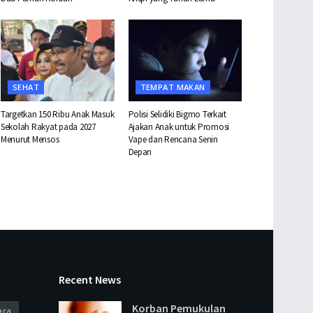
SEHAT
TEMPAT MAKAN
Targetkan 150 Ribu Anak Masuk
Polisi Selidiki Bigmo Terkait
Sekolah Rakyat pada 2027
Ajakan Anak untuk Promosi
Menurut Mensos
Vape dan Rencana Senin
Depan
Recent News
Korban Pemukulan
ara