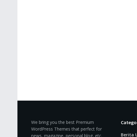
We bring you the best Premium
Catego
WordPress Themes that perfect for
Berita
news, magazine, personal blog, etc.