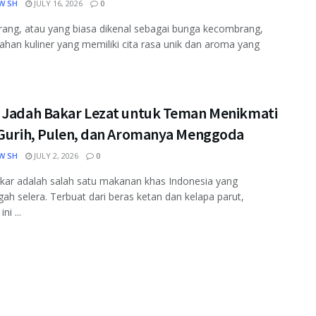
W SH
JULY 16, 2026
0
ang, atau yang biasa dikenal sebagai bunga kecombrang,
ahan kuliner yang memiliki cita rasa unik dan aroma yang
 Jadah Bakar Lezat untuk Teman Menikmati
 Gurih, Pulen, dan Aromanya Menggoda
W SH
JULY 2, 2026
0
kar adalah salah satu makanan khas Indonesia yang
h selera. Terbuat dari beras ketan dan kelapa parut,
ni ...