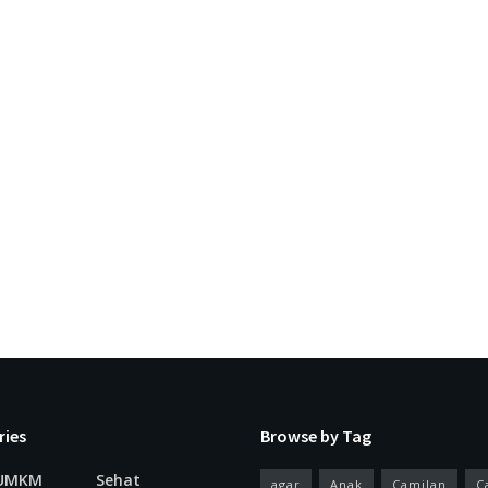
ries
Browse by Tag
 UMKM
Sehat
agar
Anak
Camilan
C