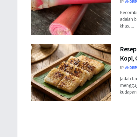
BY
ANDRE
Kecombr
adalah b
khas. ...
Resep
Kopi,
BY
ANDRE
Jadah ba
mengguga
kudapan i