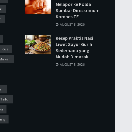
Melapor ke Polda
ri
Sumbar Direskrimum
Kombes TF
p
AUGUST 8, 2026
Resep Praktis Nasi
Liwet Sayur Gurih
Kue
Sederhana yang
Mudah Dimasak
Makan
AUGUST 8, 2026
ah
Telur
ka
ang