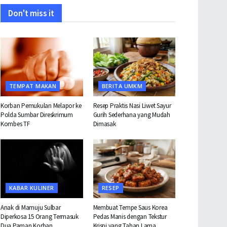
Don't miss it
TEMPAT MAKAN
BERITA UMKM
Korban Pemukulan Melapor ke
Resep Praktis Nasi Liwet Sayur
Polda Sumbar Direskrimum
Gurih Sederhana yang Mudah
Kombes TF
Dimasak
KABAR KULINER
RESEP
Anak di Mamuju Sulbar
Membuat Tempe Saus Korea
Diperkosa 15 Orang Termasuk
Pedas Manis dengan Tekstur
Dua Paman Korban
Krispi yang Tahan Lama