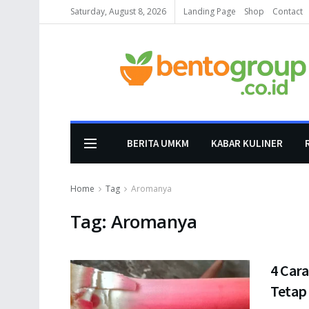
Saturday, August 8, 2026
Landing Page
Shop
Contact
BERITA UMKM
KABAR KULINER
Home
Tag
Aromanya
Tag:
Aromanya
4 Car
Tetap