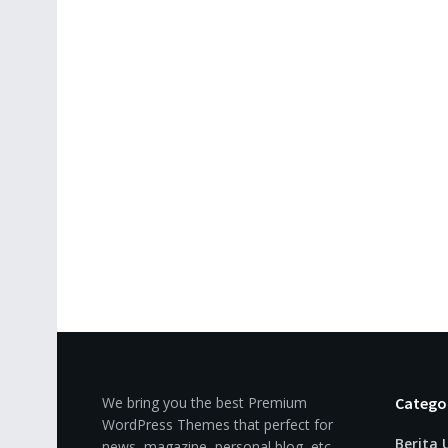
We bring you the best Premium
Catego
WordPress Themes that perfect for
Berita
news, magazine, personal blog, etc.