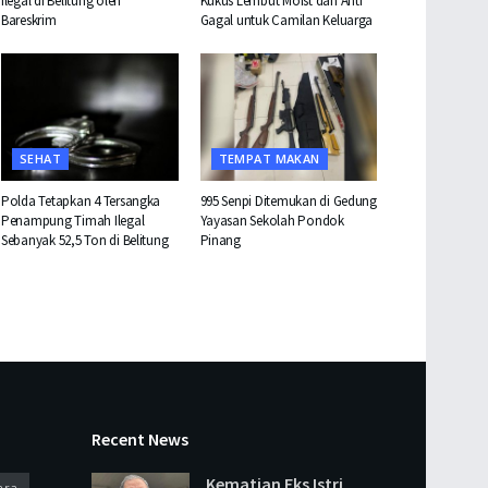
Ilegal di Belitung oleh
Kukus Lembut Moist dan Anti
Bareskrim
Gagal untuk Camilan Keluarga
SEHAT
TEMPAT MAKAN
Polda Tetapkan 4 Tersangka
995 Senpi Ditemukan di Gedung
Penampung Timah Ilegal
Yayasan Sekolah Pondok
Sebanyak 52,5 Ton di Belitung
Pinang
Recent News
Kematian Eks Istri
ara