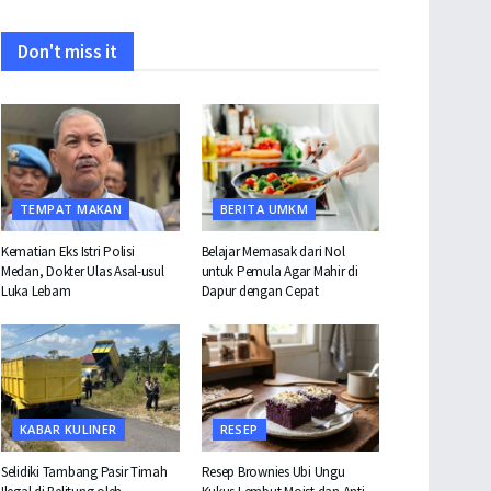
Don't miss it
TEMPAT MAKAN
BERITA UMKM
Kematian Eks Istri Polisi
Belajar Memasak dari Nol
Medan, Dokter Ulas Asal-usul
untuk Pemula Agar Mahir di
Luka Lebam
Dapur dengan Cepat
KABAR KULINER
RESEP
Selidiki Tambang Pasir Timah
Resep Brownies Ubi Ungu