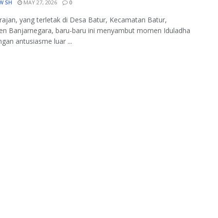
W SH
MAY 27, 2026
0
ajan, yang terletak di Desa Batur, Kecamatan Batur,
en Banjarnegara, baru-baru ini menyambut momen Iduladha
gan antusiasme luar ...