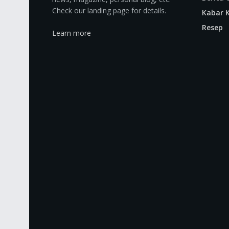
Check our landing page for details.
Kabar K
Resep
Learn more