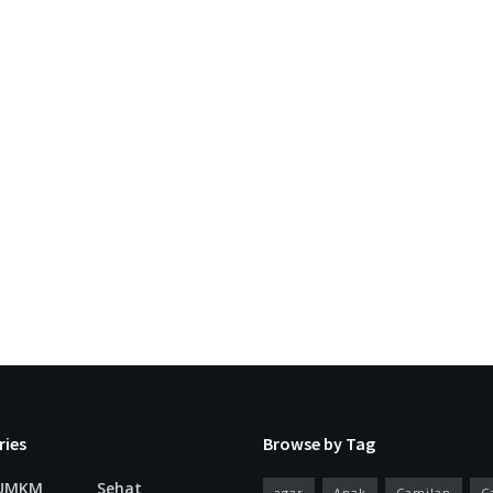
ries
Browse by Tag
 UMKM
Sehat
agar
Anak
Camilan
C