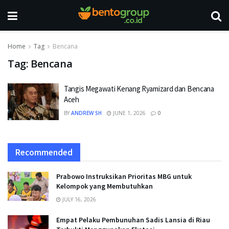
Home
Tag
Bencana
Tag:
Bencana
Tangis Megawati Kenang Ryamizard dan Bencana
Aceh
BY
ANDREW SH
JUNE 1, 2026
0
Recommended
Prabowo Instruksikan Prioritas MBG untuk
Kelompok yang Membutuhkan
JULY 16, 2026
Empat Pelaku Pembunuhan Sadis Lansia di Riau