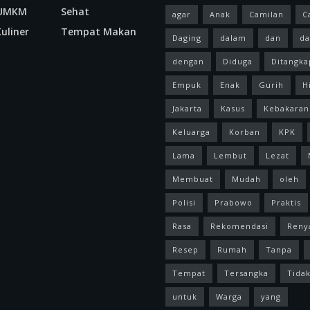
 UMKM
Sehat
agar
Anak
Camilan
C
uliner
Tempat Makan
Daging
dalam
dan
da
dengan
Diduga
Ditangka
Empuk
Enak
Gurih
H
Jakarta
Kasus
Kebakaran
Keluarga
Korban
KPK
Lama
Lembut
Lezat
Membuat
Mudah
oleh
Polisi
Prabowo
Praktis
Rasa
Rekomendasi
Reny
Resep
Rumah
Tanpa
Tempat
Tersangka
Tida
untuk
Warga
yang