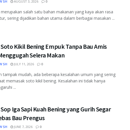
W SH
AUGUST 3, 2026
0
pi merupakan salah satu bahan makanan yang kaya akan rasa
tur, sering dijadikan bahan utama dalam berbagai masakan ...
 Soto Kikil Bening Empuk Tanpa Bau Amis
Menggugah Selera Makan
W SH
JULY 11, 2026
0
n tampak mudah, ada beberapa kesalahan umum yang sering
saat memasak soto kikil bening. Kesalahan ini tidak hanya
ruhi ...
Sop Iga Sapi Kuah Bening yang Gurih Segar
ebas Bau Prengus
W SH
JUNE 7, 2026
0