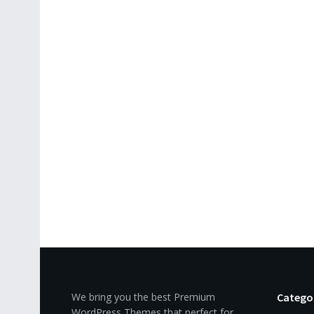
We bring you the best Premium
Catego
WordPress Themes that perfect for