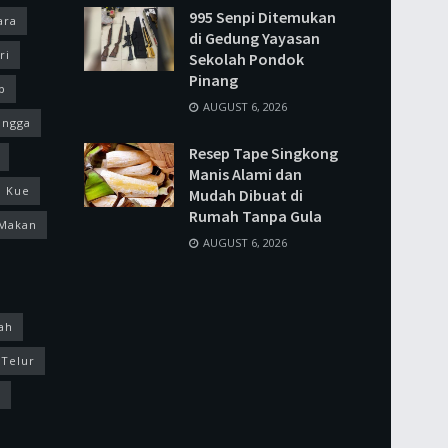
995 Senpi Ditemukan
ara
di Gedung Yayasan
ri
Sekolah Pondok
Pinang
p
AUGUST 6, 2026
ingga
Resep Tape Singkong
Manis Alami dan
Kue
Mudah Dibuat di
Rumah Tanpa Gula
Makan
AUGUST 6, 2026
ah
Telur
k