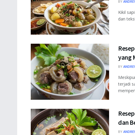
BY
ANDRE
Kikil sa
dan teks
Resep
yang 
BY
ANDRE
Meskipu
terjadi 
mempenga
Resep 
dan B
BY
ANDRE