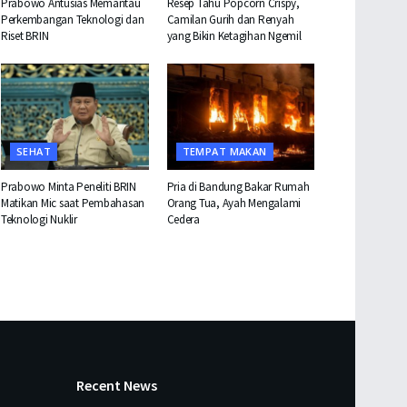
Prabowo Antusias Memantau
Resep Tahu Popcorn Crispy,
Perkembangan Teknologi dan
Camilan Gurih dan Renyah
Riset BRIN
yang Bikin Ketagihan Ngemil
SEHAT
TEMPAT MAKAN
Prabowo Minta Peneliti BRIN
Pria di Bandung Bakar Rumah
Matikan Mic saat Pembahasan
Orang Tua, Ayah Mengalami
Teknologi Nuklir
Cedera
Recent News