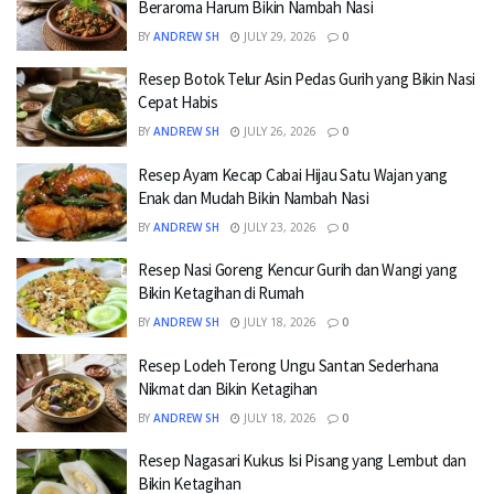
Beraroma Harum Bikin Nambah Nasi
BY
ANDREW SH
JULY 29, 2026
0
Resep Botok Telur Asin Pedas Gurih yang Bikin Nasi
Cepat Habis
BY
ANDREW SH
JULY 26, 2026
0
Resep Ayam Kecap Cabai Hijau Satu Wajan yang
Enak dan Mudah Bikin Nambah Nasi
BY
ANDREW SH
JULY 23, 2026
0
Resep Nasi Goreng Kencur Gurih dan Wangi yang
Bikin Ketagihan di Rumah
BY
ANDREW SH
JULY 18, 2026
0
Resep Lodeh Terong Ungu Santan Sederhana
Nikmat dan Bikin Ketagihan
BY
ANDREW SH
JULY 18, 2026
0
Resep Nagasari Kukus Isi Pisang yang Lembut dan
Bikin Ketagihan