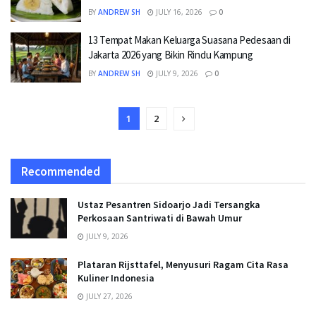
BY
ANDREW SH
JULY 16, 2026
0
13 Tempat Makan Keluarga Suasana Pedesaan di
Jakarta 2026 yang Bikin Rindu Kampung
BY
ANDREW SH
JULY 9, 2026
0
1
2
Recommended
Ustaz Pesantren Sidoarjo Jadi Tersangka
Perkosaan Santriwati di Bawah Umur
JULY 9, 2026
Plataran Rijsttafel, Menyusuri Ragam Cita Rasa
Kuliner Indonesia
JULY 27, 2026