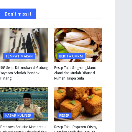
Don't miss it
TEMPAT MAKAN
BERITA UMKM
995 Senpi Ditemukan di Gedung
Resep Tape Singkong Manis
Yayasan Sekolah Pondok
Alami dan Mudah Dibuat di
Pinang
Rumah Tanpa Gula
KABAR KULINER
RESEP
Prabowo Antusias Memantau
Resep Tahu Popcorn Crispy,