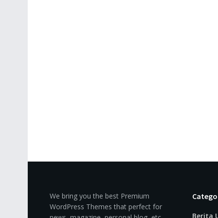
We bring you the best Premium
Catego
WordPress Themes that perfect for
Berita
news, magazine, personal blog, etc.