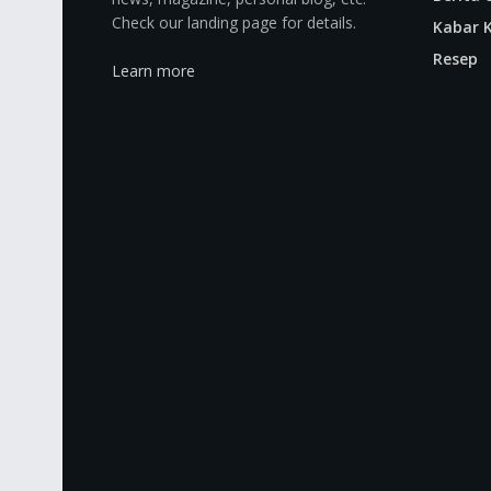
Check our landing page for details.
Kabar K
Resep
Learn more