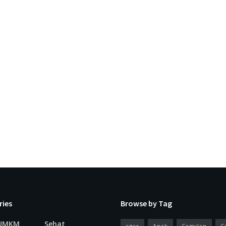
ries
Browse by Tag
 UMKM
Sehat
agar
Anak
Camilan
C