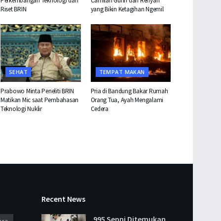
Perkembangan Teknologi dan
Camilan Gurih dan Renyah
Riset BRIN
yang Bikin Ketagihan Ngemil
SEHAT
TEMPAT MAKAN
Prabowo Minta Peneliti BRIN
Pria di Bandung Bakar Rumah
Matikan Mic saat Pembahasan
Orang Tua, Ayah Mengalami
Teknologi Nuklir
Cedera
Recent News
995 Senpi Ditemukan
ara