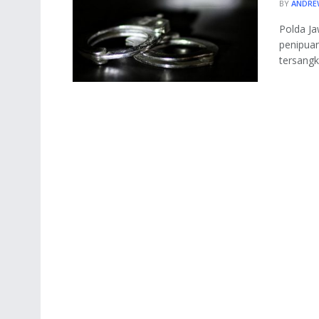
BY
ANDRE
Polda J
penipuan
tersangka