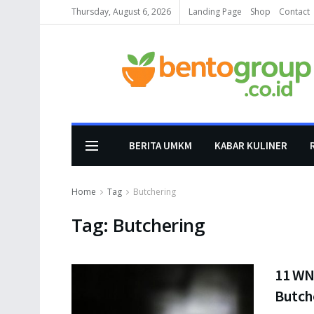
Thursday, August 6, 2026
Landing Page
Shop
Contact
BERITA UMKM
KABAR KULINER
Home
Tag
Butchering
Tag:
Butchering
11 WN
Butch