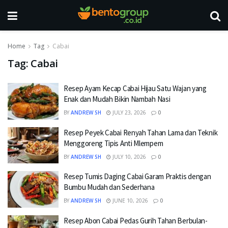
Home
Tag
Cabai
Tag:
Cabai
Resep Ayam Kecap Cabai Hijau Satu Wajan yang
Enak dan Mudah Bikin Nambah Nasi
BY
ANDREW SH
JULY 23, 2026
0
Resep Peyek Cabai Renyah Tahan Lama dan Teknik
Menggoreng Tipis Anti Mlempem
BY
ANDREW SH
JULY 10, 2026
0
Resep Tumis Daging Cabai Garam Praktis dengan
Bumbu Mudah dan Sederhana
BY
ANDREW SH
JUNE 10, 2026
0
Resep Abon Cabai Pedas Gurih Tahan Berbulan-