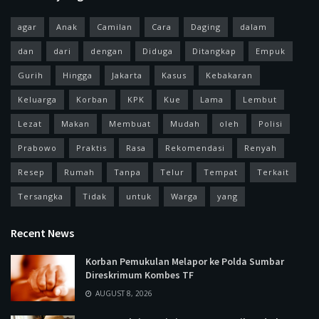
agar
Anak
Camilan
Cara
Daging
dalam
dan
dari
dengan
Diduga
Ditangkap
Empuk
Gurih
Hingga
Jakarta
Kasus
Kebakaran
Keluarga
Korban
KPK
Kue
Lama
Lembut
Lezat
Makan
Membuat
Mudah
oleh
Polisi
Prabowo
Praktis
Rasa
Rekomendasi
Renyah
Resep
Rumah
Tanpa
Telur
Tempat
Terkait
Tersangka
Tidak
untuk
Warga
yang
Recent News
Korban Pemukulan Melapor ke Polda Sumbar
Direskrimum Kombes TF
AUGUST 8, 2026