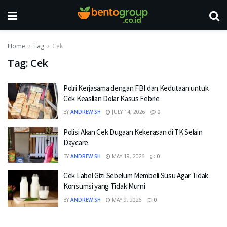
Home
Tag
Cek
Tag:
Cek
Polri Kerjasama dengan FBI dan Kedutaan untuk
Cek Keaslian Dolar Kasus Febrie
BY
ANDREW SH
JULY 14, 2026
0
Polisi Akan Cek Dugaan Kekerasan di TK Selain
Daycare
BY
ANDREW SH
MAY 19, 2026
0
Cek Label Gizi Sebelum Membeli Susu Agar Tidak
Konsumsi yang Tidak Murni
BY
ANDREW SH
MAY 9, 2026
0