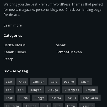
We bring you the best Premium WordPress Themes that perfect
for news, magazine, personal blog, etc. Check our landing page
for details.
Learn more
Categories
Berita UMKM
Sehat
Kabar Kuliner
Tempat Makan
Resep
Browse by Tag
agar
Anak
Camilan
Cara
Daging
dalam
dan
dari
dengan
Diduga
Ditangkap
Empuk
Enak
Gurih
Hingga
Jakarta
Kasus
Kebakaran
Keluarga
Korban
KPK
Kue
Lama
Lembut