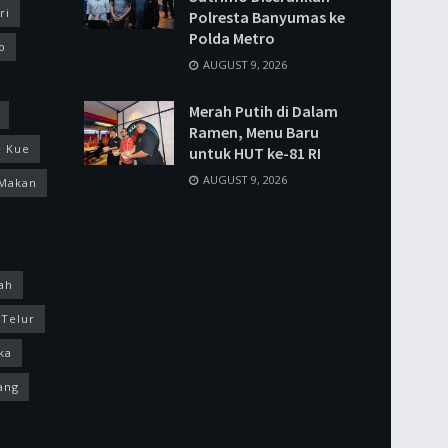
ri
Polresta Banyumas ke
Polda Metro
p
AUGUST 9, 2026
Merah Putih di Dalam
Ramen, Menu Baru
Kue
untuk HUT ke-81 RI
AUGUST 9, 2026
Makan
ah
Telur
ka
ang