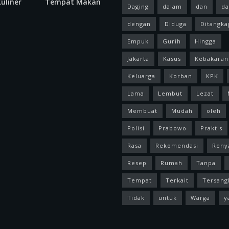
uliner
Tempat Makan
Daging
dalam
dan
da
dengan
Diduga
Ditangka
Empuk
Gurih
Hingga
Jakarta
Kasus
Kebakaran
Keluarga
Korban
KPK
Lama
Lembut
Lezat
Membuat
Mudah
oleh
Polisi
Prabowo
Praktis
Rasa
Rekomendasi
Reny
Resep
Rumah
Tanpa
Tempat
Terkait
Tersang
Tidak
untuk
Warga
y