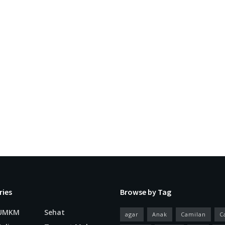
ries
Browse by Tag
 UMKM
Sehat
agar
Anak
Camilan
C