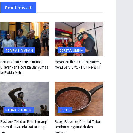
Don't miss it
TEMPAT MAKAN
BERITA UMKM
Pengusutan Kasus Sutrimo
Merah Putih di Dalam Ramen,
Diserahkan Polresta Banyumas
Menu Baru untuk HUT ke-81 RI
ke Polda Metro
KABAR KULINER
RESEP
Respons TNI dan Polri tentang
Resep Brownies Cokelat Teflon
Pramuka Garuda Daftar Tanpa
Lembut yang Mudah dan
Tes
Berhasil