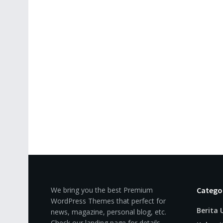
We bring you the best Premium
Catego
WordPress Themes that perfect for
Berita
news, magazine, personal blog, etc.
Check our landing page for details.