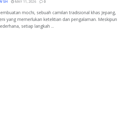
W SH
MAY 11, 2026
0
embuatan mochi, sebuah camilan tradisional khas Jepang,
eni yang memerlukan ketelitian dan pengalaman. Meskipun
sederhana, setiap langkah ...