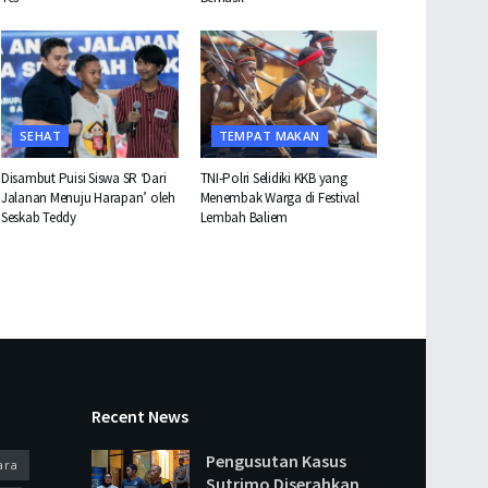
SEHAT
TEMPAT MAKAN
Disambut Puisi Siswa SR ‘Dari
TNI-Polri Selidiki KKB yang
Jalanan Menuju Harapan’ oleh
Menembak Warga di Festival
Seskab Teddy
Lembah Baliem
Recent News
Pengusutan Kasus
ara
Sutrimo Diserahkan