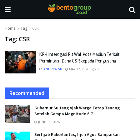
Home
Tag
CSR
Tag:
CSR
KPK Interogasi Plt Wali Kota Madiun Terkait
Permintaan Dana CSR kepada Pengusaha
BY
ANDREW SH
MAY 12, 2026
0
Recommended
Gubernur Sulteng Ajak Warga Tetap Tenang
Setelah Gempa Magnitudo 6,7
JUNE 16, 2026
Sertijab Kakorlantas, Irjen Agus Sampaikan