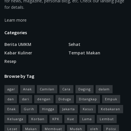
for news, magazine, personal blog, etc. Check our landing page
for details.
Learn more
Categories
Berita UMKM
Sehat
Kabar Kuliner
Tempat Makan
Resep
Browse by Tag
agar
Anak
Camilan
Cara
Daging
dalam
dan
dari
dengan
Diduga
Ditangkap
Empuk
Enak
Gurih
Hingga
Jakarta
Kasus
Kebakaran
Keluarga
Korban
KPK
Kue
Lama
Lembut
Lezat
Makan
Membuat
Mudah
oleh
Polisi