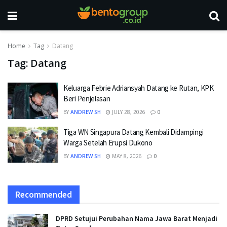
Home
Tag
Datang
Tag:
Datang
Keluarga Febrie Adriansyah Datang ke Rutan, KPK
Beri Penjelasan
BY
ANDREW SH
JULY 28, 2026
0
Tiga WN Singapura Datang Kembali Didampingi
Warga Setelah Erupsi Dukono
BY
ANDREW SH
MAY 8, 2026
0
Recommended
DPRD Setujui Perubahan Nama Jawa Barat Menjadi