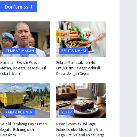
Don't miss it
TEMPAT MAKAN
BERITA UMKM
Kematian Eks Istri Polisi
Belajar Memasak dari Nol
Medan, Dokter Ulas Asal-usul
untuk Pemula Agar Mahir di
Luka Lebam
Dapur dengan Cepat
KABAR KULINER
RESEP
Selidiki Tambang Pasir Timah
Resep Brownies Ubi Ungu
Ilegal di Belitung oleh
Kukus Lembut Moist dan Anti
Bareskrim
Gagal untuk Camilan Keluarga