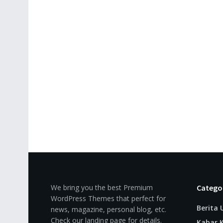
We bring you the best Premium
Catego
WordPress Themes that perfect for
Berita
news, magazine, personal blog, etc.
Check our landing page for details.
Kabar K