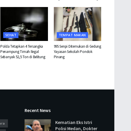
SEHAT
TEMPAT MAKAN
Polda Tetapkan 4 Tersangka
995 Senpi Ditemukan di Gedung
Penampung Timah Ilegal
Yayasan Sekolah Pondok
Sebanyak 52,5 Ton di Belitung
Pinang
Recent News
Kematian Eks Istri
ara
Polisi Medan, Dokter