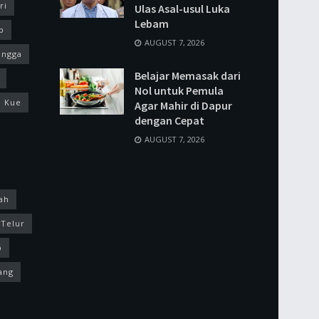
ri
Ulas Asal-usul Luka
Lebam
p
AUGUST 7, 2026
ingga
Belajar Memasak dari
Nol untuk Pemula
Kue
Agar Mahir di Dapur
dengan Cepat
AUGUST 7, 2026
ah
Telur
p
ang