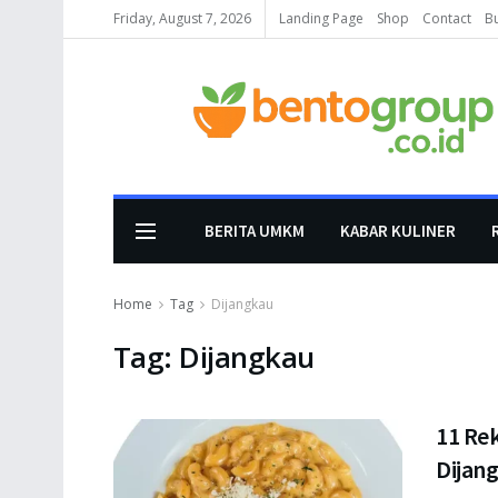
Friday, August 7, 2026
Landing Page
Shop
Contact
B
BERITA UMKM
KABAR KULINER
Home
Tag
Dijangkau
Tag:
Dijangkau
11 Re
Dijang