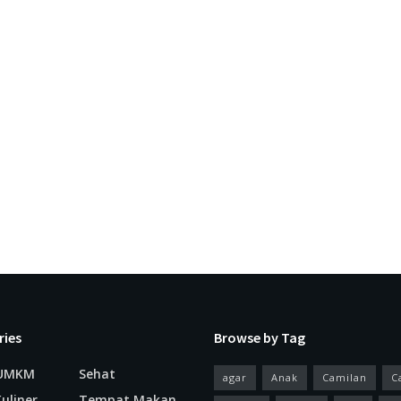
ries
Browse by Tag
 UMKM
Sehat
agar
Anak
Camilan
C
uliner
Tempat Makan