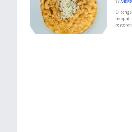
BY
ANDRE
Di tenga
tempat m
restoran