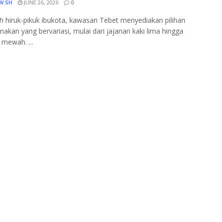
W SH
JUNE 26, 2026
0
h hiruk-pikuk ibukota, kawasan Tebet menyediakan pilihan
akan yang bervariasi, mulai dari jajanan kaki lima hingga
 mewah. ...