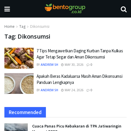
Home
Tag
Dikonsumsi
Tag:
Dikonsumsi
7 Tips Mengawetkan Daging Kurban Tanpa Kulkas
Agar Tetap Segar dan Aman Dikonsumsi
BY
ANDREW SH
MAY 30, 2026
0
Apakah Beras Kadaluarsa Masih Aman Dikonsumsi
Panduan Lengkapnya
BY
ANDREW SH
MAY 24, 2026
0
Recommended
Cuaca Panas Picu Kebakaran di TPA Jatiwaringin