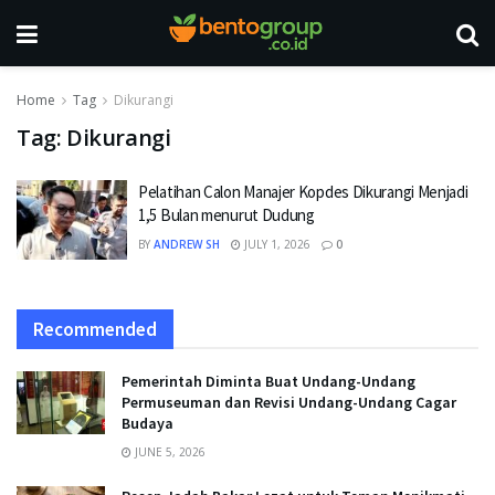
Home
Tag
Dikurangi
Tag:
Dikurangi
Pelatihan Calon Manajer Kopdes Dikurangi Menjadi
1,5 Bulan menurut Dudung
BY
ANDREW SH
JULY 1, 2026
0
Recommended
Pemerintah Diminta Buat Undang-Undang
Permuseuman dan Revisi Undang-Undang Cagar
Budaya
JUNE 5, 2026