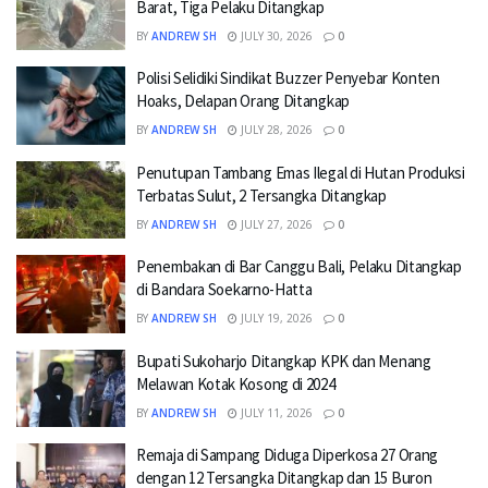
Barat, Tiga Pelaku Ditangkap
BY
ANDREW SH
JULY 30, 2026
0
Polisi Selidiki Sindikat Buzzer Penyebar Konten
Hoaks, Delapan Orang Ditangkap
BY
ANDREW SH
JULY 28, 2026
0
Penutupan Tambang Emas Ilegal di Hutan Produksi
Terbatas Sulut, 2 Tersangka Ditangkap
BY
ANDREW SH
JULY 27, 2026
0
Penembakan di Bar Canggu Bali, Pelaku Ditangkap
di Bandara Soekarno-Hatta
BY
ANDREW SH
JULY 19, 2026
0
Bupati Sukoharjo Ditangkap KPK dan Menang
Melawan Kotak Kosong di 2024
BY
ANDREW SH
JULY 11, 2026
0
Remaja di Sampang Diduga Diperkosa 27 Orang
dengan 12 Tersangka Ditangkap dan 15 Buron