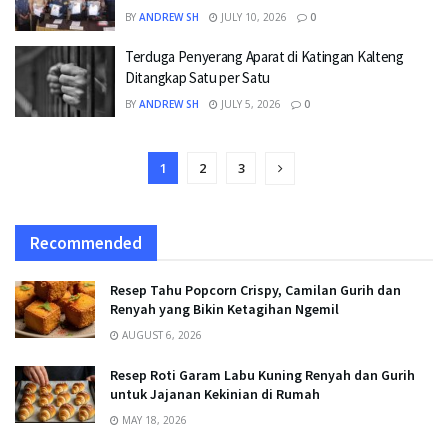
BY
ANDREW SH
JULY 10, 2026
0
Terduga Penyerang Aparat di Katingan Kalteng
Ditangkap Satu per Satu
BY
ANDREW SH
JULY 5, 2026
0
1
2
3
Recommended
Resep Tahu Popcorn Crispy, Camilan Gurih dan
Renyah yang Bikin Ketagihan Ngemil
AUGUST 6, 2026
Resep Roti Garam Labu Kuning Renyah dan Gurih
untuk Jajanan Kekinian di Rumah
MAY 18, 2026