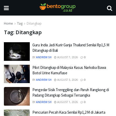
Home
Tag
Ditangkap
Tag:
Ditangkap
Guru India Jadi Kurir Ganja Thailand Senilai Rp1,5 M
Ditangkap di Bali
BY
ANDREW SH
AUGUST 7, 2026
0
Pilot Ditangkap di Malaysia Kasus Narkoba Bawa
Botol Urine Kamuflase
BY
ANDREW SH
AUGUST 3, 2026
0
Pengedar Sisik Trenggiling dan Paruh Rangkong di
Padang Ditangkap Sebagai Tersangka
BY
ANDREW SH
AUGUST 1, 2026
0
Pencurian Pecah Kaca Senilai Rp1,2 M di Jakarta