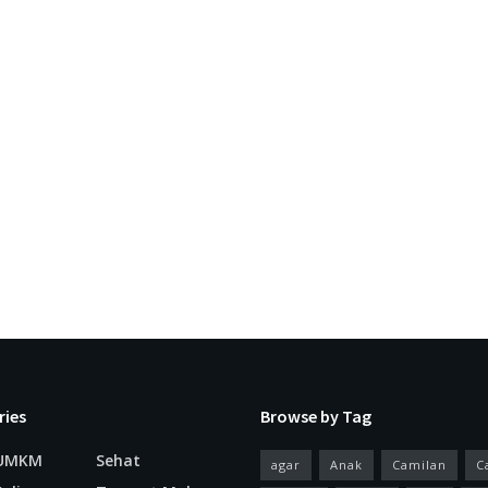
ries
Browse by Tag
 UMKM
Sehat
agar
Anak
Camilan
C