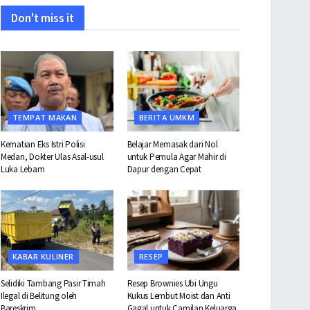
Don't miss it
TEMPAT MAKAN
BERITA UMKM
Kematian Eks Istri Polisi
Belajar Memasak dari Nol
Medan, Dokter Ulas Asal-usul
untuk Pemula Agar Mahir di
Luka Lebam
Dapur dengan Cepat
KABAR KULINER
RESEP
Selidiki Tambang Pasir Timah
Resep Brownies Ubi Ungu
Ilegal di Belitung oleh
Kukus Lembut Moist dan Anti
Bareskrim
Gagal untuk Camilan Keluarga