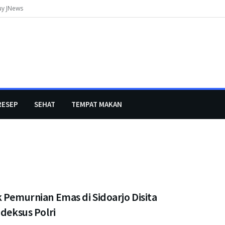
uy JNews
RESEP
SEHAT
TEMPAT MAKAN
 Pemurnian Emas di Sidoarjo Disita
ideksus Polri