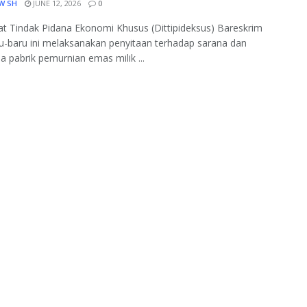
W SH
JUNE 12, 2026
0
at Tindak Pidana Ekonomi Khusus (Dittipideksus) Bareskrim
ru-baru ini melaksanakan penyitaan terhadap sarana dan
a pabrik pemurnian emas milik ...