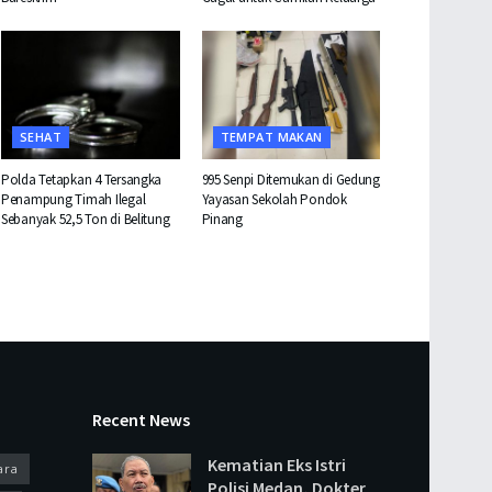
SEHAT
TEMPAT MAKAN
Polda Tetapkan 4 Tersangka
995 Senpi Ditemukan di Gedung
Penampung Timah Ilegal
Yayasan Sekolah Pondok
Sebanyak 52,5 Ton di Belitung
Pinang
Recent News
Kematian Eks Istri
ara
Polisi Medan, Dokter