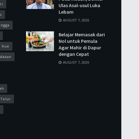
ri
Ulas Asal-usul Luka
Lebam
p
AUGUST 7, 2026
ingga
Belajar Memasak dari
Nol untuk Pemula
Kue
Agar Mahir di Dapur
dengan Cepat
Makan
AUGUST 7, 2026
ah
Telur
k