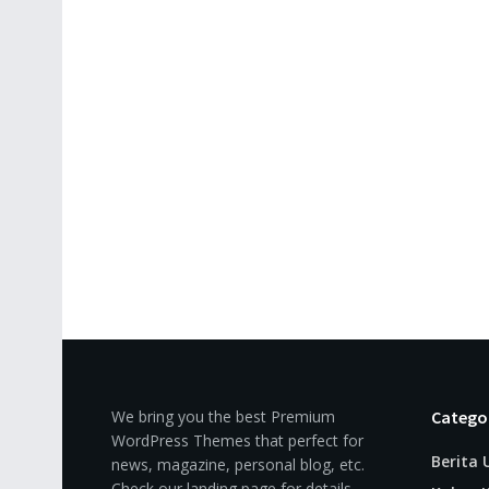
We bring you the best Premium
Catego
WordPress Themes that perfect for
Berita
news, magazine, personal blog, etc.
Check our landing page for details.