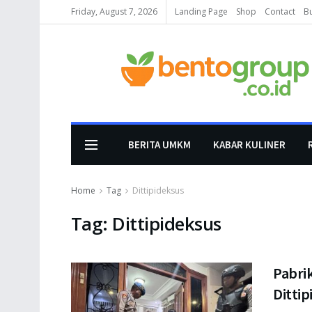
Friday, August 7, 2026
Landing Page
Shop
Contact
B
BERITA UMKM
KABAR KULINER
Home
Tag
Dittipideksus
Tag:
Dittipideksus
Pabrik
Dittip