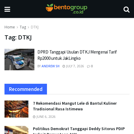
Home
Tag
DTKJ
Tag:
DTKJ
DPRD Tanggapi Usulan DTKJ Mengenai Tarif
Rp2000 untuk JakLingko
BY
ANDREW SH
JULY 7, 2026
0
Recommended
7 Rekomendasi Mangut Lele di Bantul Kuliner
Tradisional Rasa Istimewa
JUNE 6, 2026
Politikus Demokrat Tanggapi Deddy Sitorus PDIP