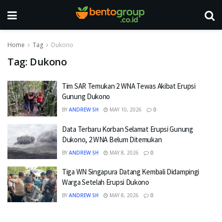
Home
Tag
Dukono
Tag:
Dukono
Tim SAR Temukan 2 WNA Tewas Akibat Erupsi
Gunung Dukono
BY
ANDREW SH
MAY 10, 2026
0
Data Terbaru Korban Selamat Erupsi Gunung
Dukono, 2 WNA Belum Ditemukan
BY
ANDREW SH
MAY 8, 2026
0
Tiga WN Singapura Datang Kembali Didampingi
Warga Setelah Erupsi Dukono
BY
ANDREW SH
MAY 8, 2026
0