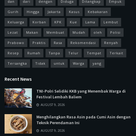
dan
dari
dengan
Diduga
Ditangkap
Empuk
Gurih
Hingga
Jakarta
Kasus
Kebakaran
Keluarga
Korban
KPK
Kue
Lama
Lembut
Lezat
Makan
Membuat
Mudah
oleh
Polisi
Prabowo
Praktis
Rasa
Rekomendasi
Renyah
Resep
Rumah
Tanpa
Telur
Tempat
Terkait
Tersangka
Tidak
untuk
Warga
yang
Recent News
TNI-Polri Selidiki KKB yang Menembak Warga di
Festival Lembah Baliem
AUGUST 9, 2026
Menghilangkan Rasa Asin pada Cumi Asin dengan
Teknik Perendaman Ini
AUGUST 9, 2026