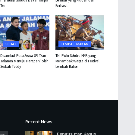
Pramuka Garuda Daftar Tanpa
Lembut yang Mudah dan
Tes
Berhasil
SEHAT
TEMPAT MAKAN
Disambut Puisi Siswa SR ‘Dari
TNI-Polri Selidiki KKB yang
Jalanan Menuju Harapan’ oleh
Menembak Warga di Festival
Seskab Teddy
Lembah Baliem
Recent News
Pengusutan Kasus
ara