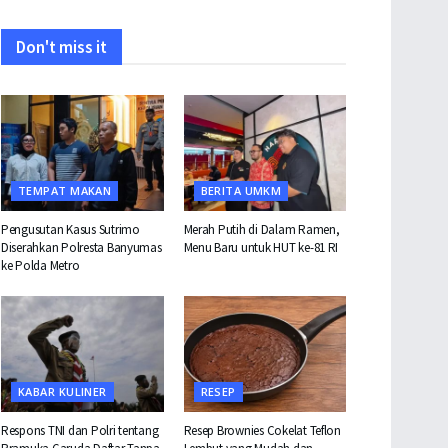
Don't miss it
TEMPAT MAKAN
BERITA UMKM
Pengusutan Kasus Sutrimo
Merah Putih di Dalam Ramen,
Diserahkan Polresta Banyumas
Menu Baru untuk HUT ke-81 RI
ke Polda Metro
KABAR KULINER
RESEP
Respons TNI dan Polri tentang
Resep Brownies Cokelat Teflon