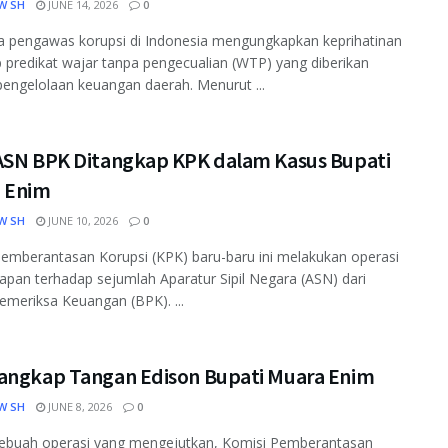
W SH
JUNE 14, 2026
0
 pengawas korupsi di Indonesia mengungkapkan keprihatinan
 predikat wajar tanpa pengecualian (WTP) yang diberikan
engelolaan keuangan daerah. Menurut ...
ASN BPK Ditangkap KPK dalam Kasus Bupati
 Enim
W SH
JUNE 10, 2026
0
emberantasan Korupsi (KPK) baru-baru ini melakukan operasi
pan terhadap sejumlah Aparatur Sipil Negara (ASN) dari
meriksa Keuangan (BPK). ...
angkap Tangan Edison Bupati Muara Enim
W SH
JUNE 8, 2026
0
ebuah operasi yang mengejutkan, Komisi Pemberantasan