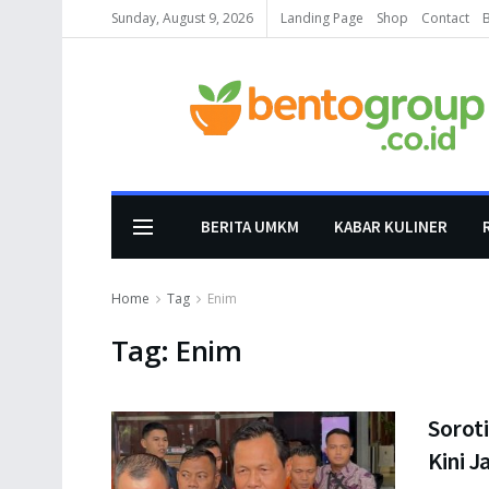
Sunday, August 9, 2026
Landing Page
Shop
Contact
BERITA UMKM
KABAR KULINER
Home
Tag
Enim
Tag:
Enim
Sorot
Kini J