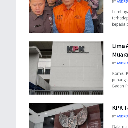
BY
ANDRE
Lembaga
terhadap
kepada p
Lima 
Muara
BY
ANDRE
Komisi P
penangka
Badan Pe
KPK T
BY
ANDRE
Dalam s