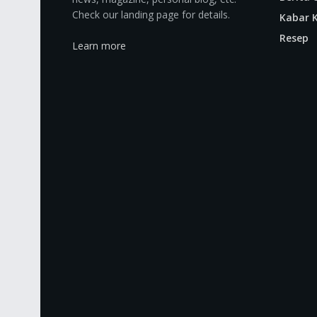
Check our landing page for details.
Kabar K
Resep
Learn more