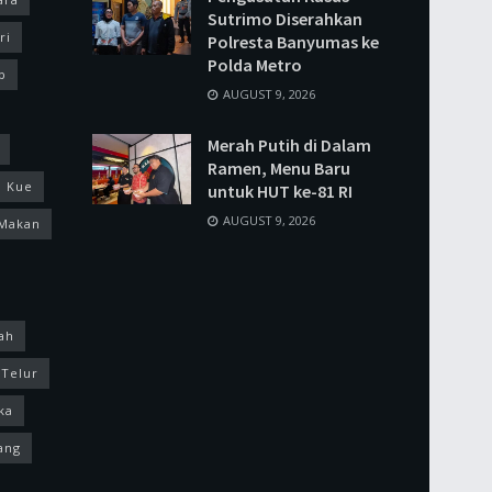
Sutrimo Diserahkan
ri
Polresta Banyumas ke
Polda Metro
p
AUGUST 9, 2026
Merah Putih di Dalam
Ramen, Menu Baru
Kue
untuk HUT ke-81 RI
AUGUST 9, 2026
Makan
ah
Telur
ka
ang