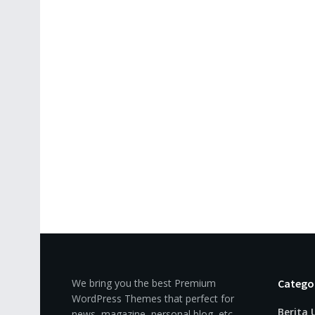
We bring you the best Premium
Catego
WordPress Themes that perfect for
Berita
news, magazine, personal blog, etc.