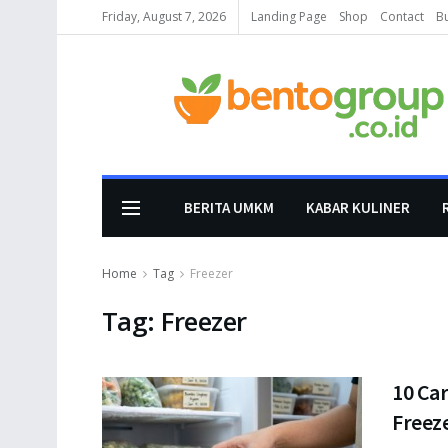
Friday, August 7, 2026
Landing Page
Shop
Contact
B
BERITA UMKM
KABAR KULINER
Home
Tag
Freezer
Tag:
Freezer
10 Ca
Freez