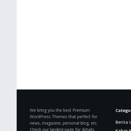
We bring you the best Premium
Catego
WordPress Themes that perfect for
Berita
news, magazine, personal blog, etc.
Check our landing page for details.
Kabar K