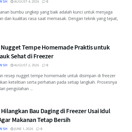
W SH
AUGUST 4, 2026
0
anan bumbu ungkep yang baik adalah kunci untuk menjaga
n dan kualitas rasa saat memasak. Dengan teknik yang tepat,
 Nugget Tempe Homemade Praktis untuk
auk Sehat di Freezer
W SH
AUGUST 2, 2026
0
n resep nugget tempe homemade untuk disimpan di freezer
an ketelitian serta perhatian pada setiap langkah. Prosesnya
ari pengolahan ...
 Hilangkan Bau Daging di Freezer Usai Idul
Agar Makanan Tetap Bersih
W SH
JUNE 1, 2026
0