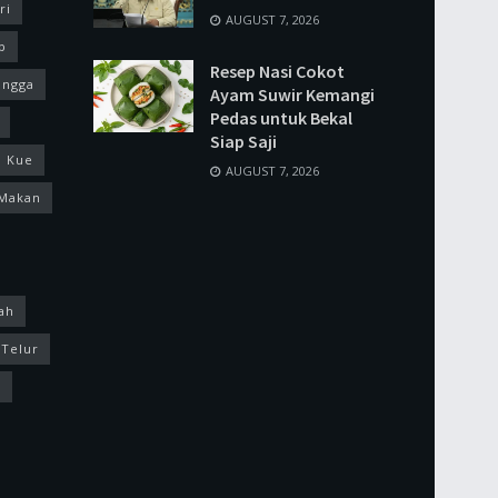
ri
AUGUST 7, 2026
p
Resep Nasi Cokot
ingga
Ayam Suwir Kemangi
Pedas untuk Bekal
Siap Saji
Kue
AUGUST 7, 2026
Makan
ah
Telur
k