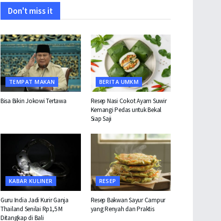
Don't miss it
TEMPAT MAKAN
BERITA UMKM
Bisa Bikin Jokowi Tertawa
Resep Nasi Cokot Ayam Suwir
Kemangi Pedas untuk Bekal
Siap Saji
KABAR KULINER
RESEP
Guru India Jadi Kurir Ganja
Resep Bakwan Sayur Campur
Thailand Senilai Rp1,5 M
yang Renyah dan Praktis
Ditangkap di Bali