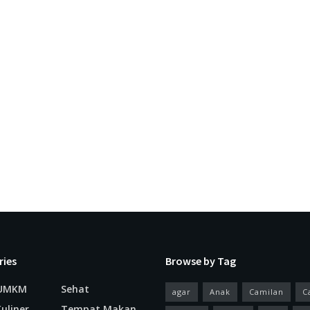
ries
Browse by Tag
 UMKM
Sehat
agar
Anak
Camilan
C
uliner
Tempat Makan