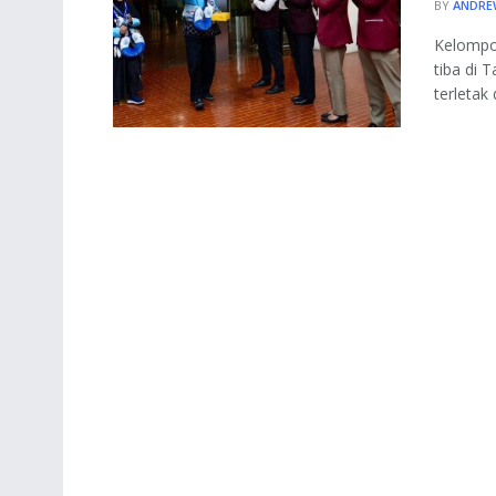
BY
ANDRE
Kelompo
tiba di 
terletak d