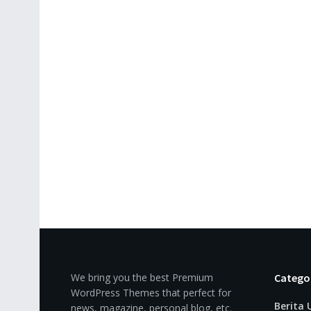
We bring you the best Premium
Catego
WordPress Themes that perfect for
Berita
news, magazine, personal blog, etc.