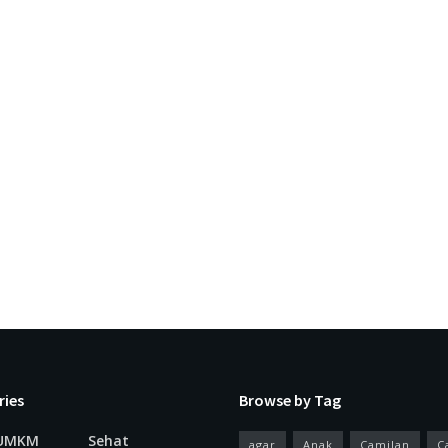
ries
Browse by Tag
 UMKM
Sehat
agar
Anak
Camilan
C