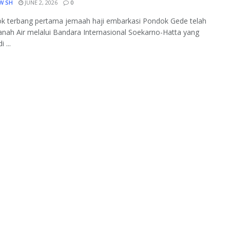
W SH
JUNE 2, 2026
0
k terbang pertama jemaah haji embarkasi Pondok Gede telah
Tanah Air melalui Bandara Internasional Soekarno-Hatta yang
i ...