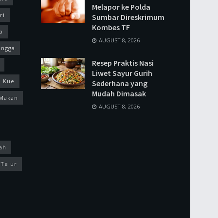
Melapor ke Polda
ri
Sumbar Direskrimum
Kombes TF
p
AUGUST 8, 2026
ingga
Resep Praktis Nasi
Liwet Sayur Gurih
Kue
Sederhana yang
Mudah Dimasak
Makan
AUGUST 8, 2026
ah
Telur