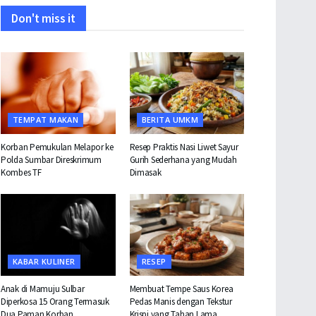
Don't miss it
TEMPAT MAKAN
BERITA UMKM
Korban Pemukulan Melapor ke
Resep Praktis Nasi Liwet Sayur
Polda Sumbar Direskrimum
Gurih Sederhana yang Mudah
Kombes TF
Dimasak
KABAR KULINER
RESEP
Anak di Mamuju Sulbar
Membuat Tempe Saus Korea
Diperkosa 15 Orang Termasuk
Pedas Manis dengan Tekstur
Dua Paman Korban
Krispi yang Tahan Lama