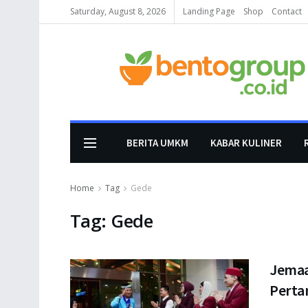
Saturday, August 8, 2026
Landing Page
Shop
Contact
BERITA UMKM
KABAR KULINER
Home
Tag
Gede
Tag:
Gede
Jemaa
Pertam