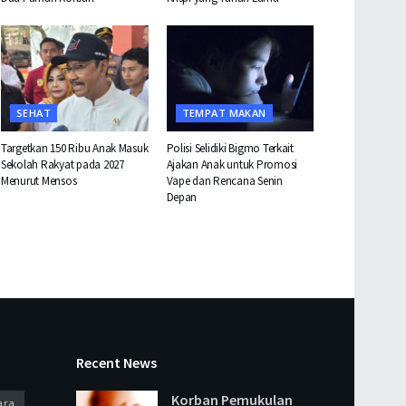
SEHAT
TEMPAT MAKAN
Targetkan 150 Ribu Anak Masuk
Polisi Selidiki Bigmo Terkait
Sekolah Rakyat pada 2027
Ajakan Anak untuk Promosi
Menurut Mensos
Vape dan Rencana Senin
Depan
Recent News
Korban Pemukulan
ara