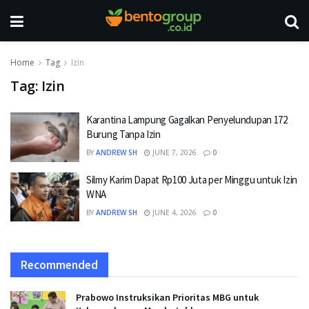
Home
Tag
Izin
Tag:
Izin
Karantina Lampung Gagalkan Penyelundupan 172
Burung Tanpa Izin
BY
ANDREW SH
JUNE 7, 2026
0
Silmy Karim Dapat Rp100 Juta per Minggu untuk Izin
WNA
BY
ANDREW SH
JUNE 4, 2026
0
Recommended
Prabowo Instruksikan Prioritas MBG untuk