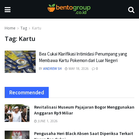
Home
Tag
Kartu
Tag:
Kartu
Bea Cukai Klarifikasi Intimidasi Penumpang yang
Membawa Kartu Pokemon dari Luar Negeri
BY
ANDREW SH
MAY 18, 2026
0
Recommended
Revitalisasi Museum Pajajaran Bogor Menggunakan
Anggaran Rp9 Miliar
JUNE 1, 2026
Pengusaha Heri Black Absen Saat Diperiksa Terkait