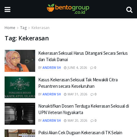
Home
Tag
Kekerasan
Tag:
Kekerasan
Kekerasan Seksual Harus Ditangani Secara Serius
dan Tidak Damai
BY
ANDREW SH
JUNE 4, 2026
0
Kasus Kekerasan Seksual Tak Mewakili Citra
Pesantren secara Keseluruhan
BY
ANDREW SH
MAY 31, 2026
0
Nonaktifkan Dosen Terduga Kekerasan Seksual di
UPN Veteran Yogyakarta
BY
ANDREW SH
MAY 20, 2026
0
Polisi Akan Cek Dugaan Kekerasan di TK Selain