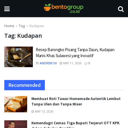
Home
Tag
Kudapan
Tag:
Kudapan
Resep Barongko Pisang Tanpa Daun, Kudapan
Manis Khas Sulawesi yang Inovatif
BY
ANDREW SH
MAY 11, 2026
0
Recommended
Membuat Roti Tawar Homemade Autentik Lembut
Tanpa Ulen dan Tanpa Mixer
MAY 13, 2026
Kemendagri Cemas Tiga Bupati Terjerat OTT KPK