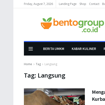
Friday, August 7, 2026
Landing Page
Shop
Contact
B
BERITA UMKM
KABAR KULINER
Home
Tag
Langsung
Tag:
Langsung
Menga
Kurba