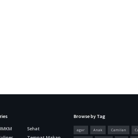
ries
Browse by Tag
 UMKM
Sehat
agar
Anak
Camilan
C
uliner
Tempat Makan