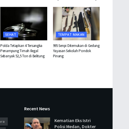
SEHAT
TEMPAT MAKAN
Polda Tetapkan 4 Tersangka
995 Senpi Ditemukan di Gedung
Penampung Timah Ilegal
Yayasan Sekolah Pondok
Sebanyak 52,5 Ton di Belitung
Pinang
Recent News
Kematian Eks Istri
ara
Polisi Medan, Dokter