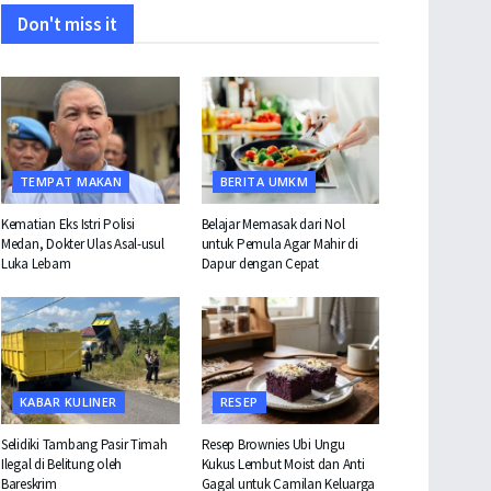
Don't miss it
TEMPAT MAKAN
BERITA UMKM
Kematian Eks Istri Polisi
Belajar Memasak dari Nol
Medan, Dokter Ulas Asal-usul
untuk Pemula Agar Mahir di
Luka Lebam
Dapur dengan Cepat
KABAR KULINER
RESEP
Selidiki Tambang Pasir Timah
Resep Brownies Ubi Ungu
Ilegal di Belitung oleh
Kukus Lembut Moist dan Anti
Bareskrim
Gagal untuk Camilan Keluarga