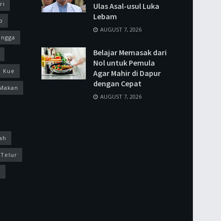
ri
Ulas Asal-usul Luka
Lebam
p
AUGUST 7, 2026
ingga
Belajar Memasak dari
Nol untuk Pemula
Kue
Agar Mahir di Dapur
dengan Cepat
Makan
AUGUST 7, 2026
ah
Telur
k