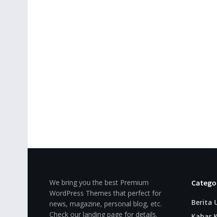
We bring you the best Premium
Catego
WordPress Themes that perfect for
Berita
news, magazine, personal blog, etc.
Check our landing page for details.
Kabar K