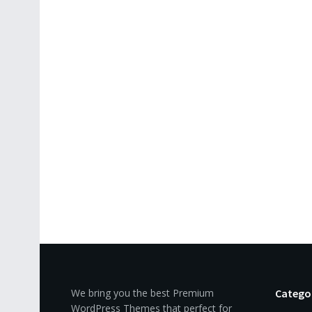
We bring you the best Premium
Catego
WordPress Themes that perfect for