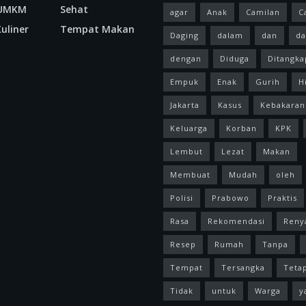
 UMKM
Sehat
agar
Anak
Camilan
C
uliner
Tempat Makan
Daging
dalam
dan
da
dengan
Diduga
Ditangka
Empuk
Enak
Gurih
H
Jakarta
Kasus
Kebakaran
Keluarga
Korban
KPK
Lembut
Lezat
Makan
Membuat
Mudah
oleh
Polisi
Prabowo
Praktis
Rasa
Rekomendasi
Reny
Resep
Rumah
Tanpa
Tempat
Tersangka
Teta
Tidak
untuk
Warga
y