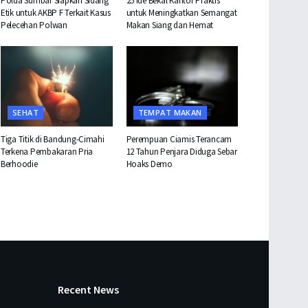
Polda Sumbar Siapkan Sidang
25 Ide Bekal Kantor Praktis
Etik untuk AKBP F Terkait Kasus
untuk Meningkatkan Semangat
Pelecehan Polwan
Makan Siang dan Hemat
SEHAT
TEMPAT MAKAN
Tiga Titik di Bandung-Cimahi
Perempuan Ciamis Terancam
Terkena Pembakaran Pria
12 Tahun Penjara Diduga Sebar
Berhoodie
Hoaks Demo
Recent News