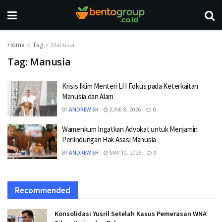
Home
Tag
Manusia
Tag:
Manusia
Krisis Iklim Menteri LH Fokus pada Keterkaitan
Manusia dan Alam
BY
ANDREW SH
JUNE 8, 2026
0
Wamenkum Ingatkan Advokat untuk Menjamin
Perlindungan Hak Asasi Manusia
BY
ANDREW SH
MAY 10, 2026
0
Recommended
Konsolidasi Yusril Setelah Kasus Pemerasan WNA