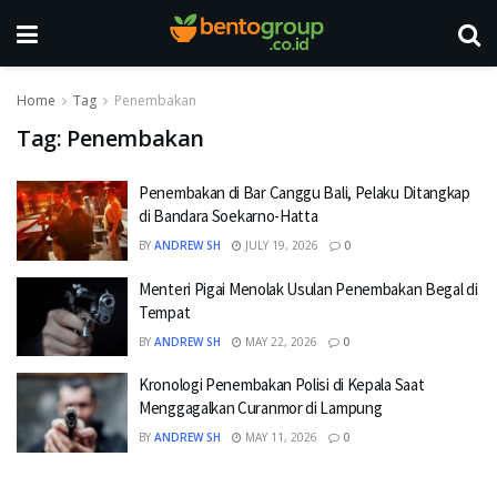
Home
Tag
Penembakan
Tag:
Penembakan
Penembakan di Bar Canggu Bali, Pelaku Ditangkap
di Bandara Soekarno-Hatta
BY
ANDREW SH
JULY 19, 2026
0
Menteri Pigai Menolak Usulan Penembakan Begal di
Tempat
BY
ANDREW SH
MAY 22, 2026
0
Kronologi Penembakan Polisi di Kepala Saat
Menggagalkan Curanmor di Lampung
BY
ANDREW SH
MAY 11, 2026
0