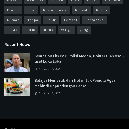
Makan
Membuat
Mudah
oleh
Polisi
Prabowo
Praktis
Rasa
Rekomendasi
Renyah
Resep
Rumah
Tanpa
Telur
Tempat
Tersangka
Tetap
Tidak
untuk
Warga
yang
Recent News
Kematian Eks Istri Polisi Medan, Dokter Ulas Asal-
usul Luka Lebam
AUGUST 7, 2026
Belajar Memasak dari Nol untuk Pemula Agar
Mahir di Dapur dengan Cepat
AUGUST 7, 2026