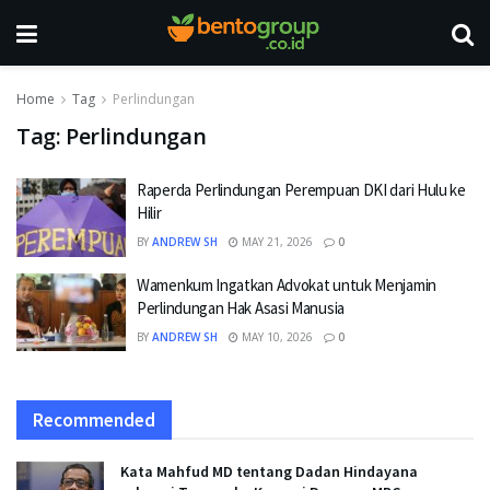
Home
Tag
Perlindungan
Tag:
Perlindungan
Raperda Perlindungan Perempuan DKI dari Hulu ke
Hilir
BY
ANDREW SH
MAY 21, 2026
0
Wamenkum Ingatkan Advokat untuk Menjamin
Perlindungan Hak Asasi Manusia
BY
ANDREW SH
MAY 10, 2026
0
Recommended
Kata Mahfud MD tentang Dadan Hindayana