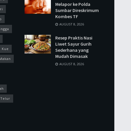
Melapor ke Polda
ri
Sumbar Direskrimum
Kombes TF
p
AUGUST 8, 2026
ingga
Resep Praktis Nasi
Liwet Sayur Gurih
Kue
Sederhana yang
Mudah Dimasak
Makan
AUGUST 8, 2026
ah
Telur