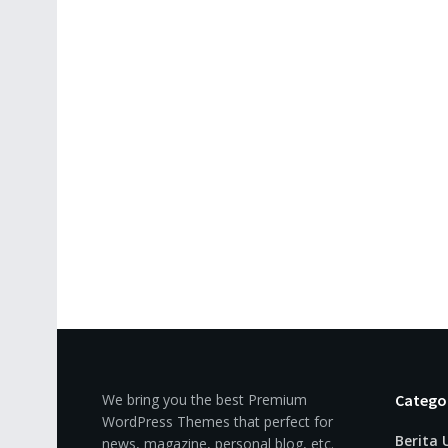
We bring you the best Premium
Catego
WordPress Themes that perfect for
Berita
news, magazine, personal blog, etc.