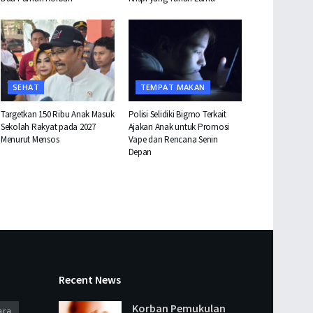
SEHAT
TEMPAT MAKAN
Targetkan 150 Ribu Anak Masuk
Polisi Selidiki Bigmo Terkait
Sekolah Rakyat pada 2027
Ajakan Anak untuk Promosi
Menurut Mensos
Vape dan Rencana Senin
Depan
Recent News
Korban Pemukulan
ara