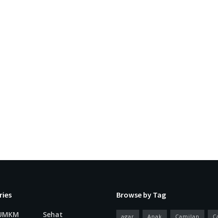
ries
Browse by Tag
 UMKM
Sehat
agar
Anak
Camilan
C