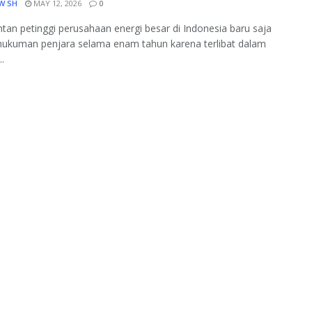
W SH
MAY 12, 2026
0
an petinggi perusahaan energi besar di Indonesia baru saja
 hukuman penjara selama enam tahun karena terlibat dalam
..