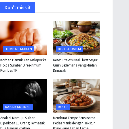
Don't miss it
TEMPAT MAKAN
BERITA UMKM
Korban Pemukulan Melapor ke
Resep Praktis Nasi Liwet Sayur
Polda Sumbar Direskrimum
Gurih Sederhana yang Mudah
Kombes TF
Dimasak
KABAR KULINER
RESEP
Anak di Mamuju Sulbar
Membuat Tempe Saus Korea
Diperkosa 15 Orang Termasuk
Pedas Manis dengan Tekstur
Dua Paman Korban
Krispi yang Tahan Lama