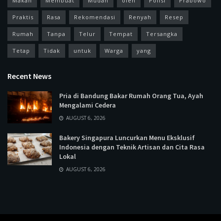
Makan
Membuat
Mudah
oleh
Polisi
Prabowo
Praktis
Rasa
Rekomendasi
Renyah
Resep
Rumah
Tanpa
Telur
Tempat
Tersangka
Tetap
Tidak
untuk
Warga
yang
Recent News
Pria di Bandung Bakar Rumah Orang Tua, Ayah
Mengalami Cedera
AUGUST 6, 2026
Bakery Singapura Luncurkan Menu Eksklusif
Indonesia dengan Teknik Artisan dan Cita Rasa
Lokal
AUGUST 6, 2026