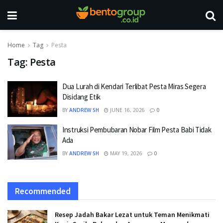
Home
Tag
Pesta
Tag:
Pesta
Dua Lurah di Kendari Terlibat Pesta Miras Segera
Disidang Etik
BY
ANDREW SH
JUNE 16, 2026
0
Instruksi Pembubaran Nobar Film Pesta Babi Tidak
Ada
BY
ANDREW SH
MAY 19, 2026
0
Recommended
Resep Jadah Bakar Lezat untuk Teman Menikmati