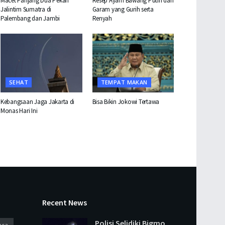
Macet Panjang Dua Pekan
Resep Ayam Bawang Putih dan
Jalintim Sumatra di
Garam yang Gurih serta
Palembang dan Jambi
Renyah
SEHAT
TEMPAT MAKAN
Kebangsaan Jaga Jakarta di
Bisa Bikin Jokowi Tertawa
Monas Hari Ini
Recent News
Polisi Selidiki Bigmo
ara