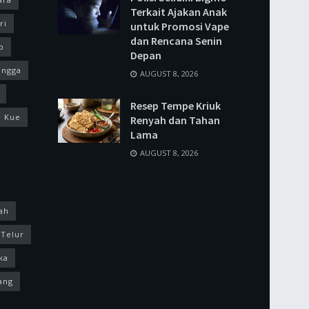
Terkait Ajakan Anak
ri
untuk Promosi Vape
dan Rencana Senin
p
Depan
ingga
AUGUST 8, 2026
Resep Tempe Kriuk
Kue
Renyah dan Tahan
Lama
AUGUST 8, 2026
ah
Telur
ka
ang