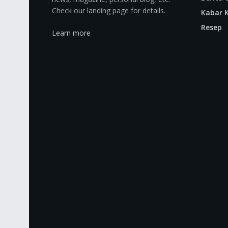
Check our landing page for details.
Kabar K
Resep
Learn more