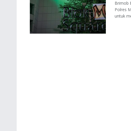
Brimob 
Polres M
untuk me