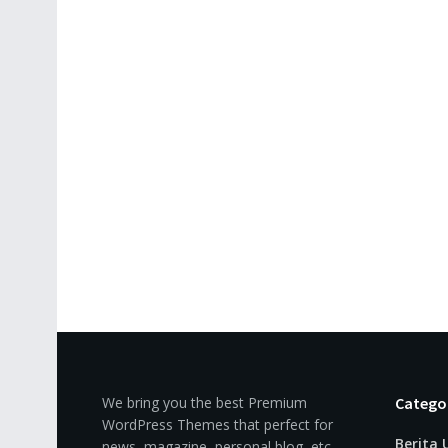
We bring you the best Premium
Catego
WordPress Themes that perfect for
Berita
news, magazine, personal blog, etc.