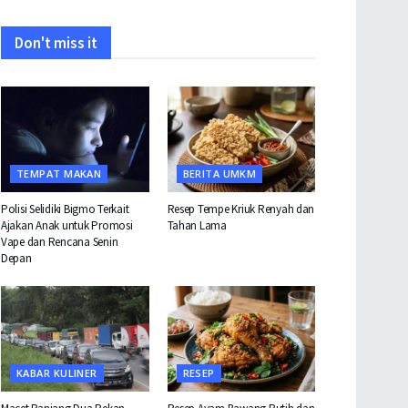
Don't miss it
TEMPAT MAKAN
BERITA UMKM
Polisi Selidiki Bigmo Terkait
Resep Tempe Kriuk Renyah dan
Ajakan Anak untuk Promosi
Tahan Lama
Vape dan Rencana Senin
Depan
KABAR KULINER
RESEP