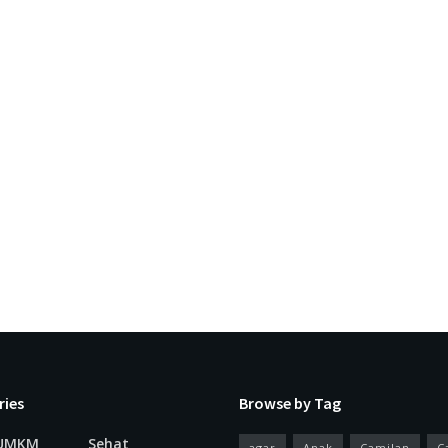
ries
Browse by Tag
 UMKM
Sehat
agar
Anak
Camilan
C