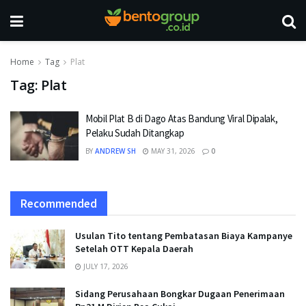
Home
Tag
Plat
Tag:
Plat
Mobil Plat B di Dago Atas Bandung Viral Dipalak,
Pelaku Sudah Ditangkap
BY
ANDREW SH
MAY 31, 2026
0
Recommended
Usulan Tito tentang Pembatasan Biaya Kampanye
Setelah OTT Kepala Daerah
JULY 17, 2026
Sidang Perusahaan Bongkar Dugaan Penerimaan